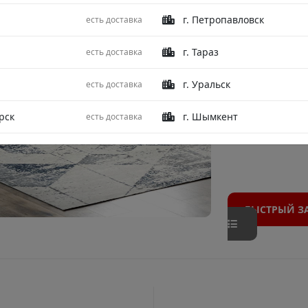
ковры в гост
г. Петропавловск
есть доставка
атмосферой л
для отдыха, т
г. Тараз
есть доставка
Вас покорит 
рельефная фа
г. Уральск
есть доставка
Ковры VENEZİ
обновят и по
рск
г. Шымкент
есть доставка
БЫСТРЫЙ З