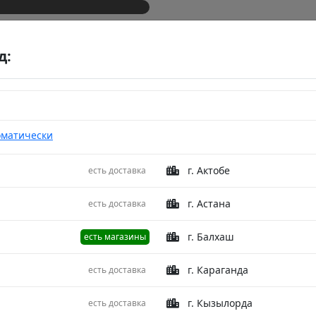
д:
оматически
г. Актобе
есть доставка
lue 300X400
Ковер V
г. Астана
есть доставка
Cream/
г. Балхаш
есть магазины
Описание
г. Караганда
есть доставка
Venezia для 
г. Кызылорда
есть доставка
цвета и совр