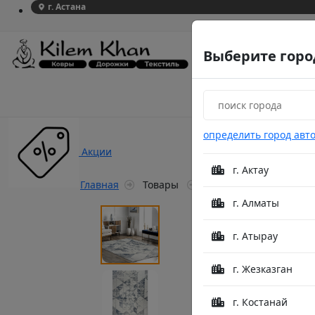
г. Астана
Выберите горо
определить город авт
Акции
г. Актау
Главная
Товары
Venezia B063I Cream/B
г. Алматы
г. Атырау
г. Жезказган
г. Костанай