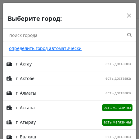
г. Астана
рус
каз
eng
Выберите город:
определить город автоматически
г. Актау
есть доставка
г. Актобе
есть доставка
Акции
г. Алматы
есть доставка
Главная
Товары
Venezia B063I Cream/Blue 200X300
Ковер Venezia B063I Cream/Blue 200X300
г. Астана
есть магазины
г. Атырау
есть магазины
г. Балхаш
есть доставка