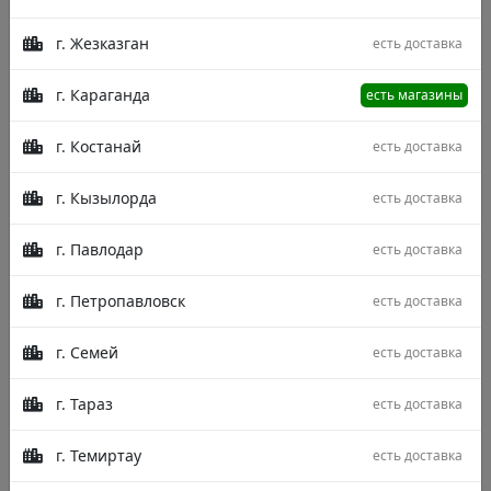
г. Жезказган
есть доставка
г. Караганда
есть магазины
г. Костанай
есть доставка
г. Кызылорда
есть доставка
г. Павлодар
есть доставка
г. Петропавловск
есть доставка
г. Семей
есть доставка
г. Тараз
есть доставка
Описание
Характеристики
Отзывы
г. Темиртау
есть доставка
Venezia для городских романтиков! Если вы любите
лёгкие цвета и современные абстрактные формы,