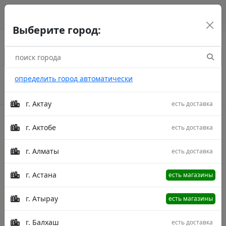
г. Астана
рус
каз
eng
Выберите город:
определить город автоматически
г. Актау
есть доставка
г. Актобе
есть доставка
Акции
г. Алматы
есть доставка
Главная
Товары
Свечи Столовые St Eval 20 См
Бежевые
Свеча Свечи Столовые St Eval 20 См
г. Астана
есть магазины
Бежевые
г. Атырау
есть магазины
г. Балхаш
есть доставка