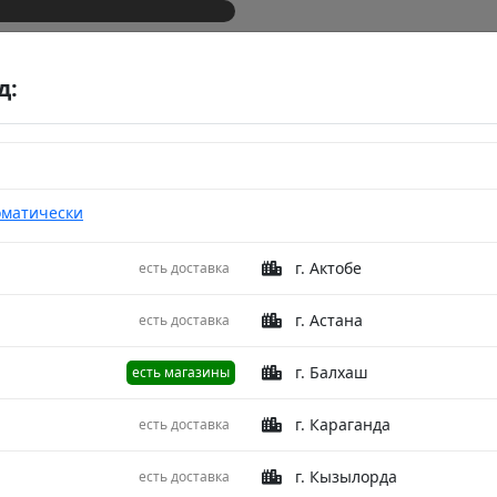
д:
оматически
г. Актобе
есть доставка
 Aqua 400X500
Ковер S
г. Астана
есть доставка
Aqua 4
г. Балхаш
есть магазины
Описание
г. Караганда
есть доставка
Коллекция: St
г. Кызылорда
есть доставка
производства