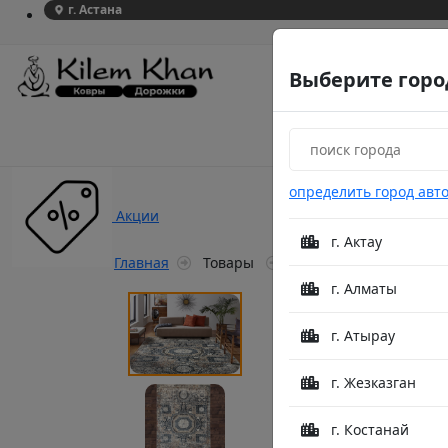
г. Астана
Выберите горо
определить город авт
Акции
г. Актау
Главная
Товары
Star B565A Beige/Multi
г. Алматы
г. Атырау
г. Жезказган
г. Костанай