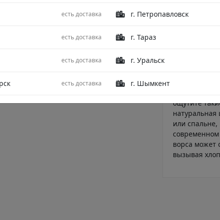
Абстрактный,
г. Петропавловск
есть доставка
Описание - о
из-за соврем
г. Тараз
есть доставка
скандинавски
решения сбал
г. Уральск
есть доставка
одновременно
защищенности
сотканы изде
рск
г. Шымкент
есть доставка
Ковры очень 
ощутите таки
натуральная 
или спальне,
современном 
ворса может 
вызывая хлоп