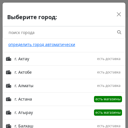
г. Астана
рус
каз
eng
Выберите город:
определить город автоматически
г. Актау
есть доставка
г. Актобе
есть доставка
Акции
г. Алматы
есть доставка
Главная
Товары
Star B565A Beige/Multi Aqua
250X400
Ковер Star B565A Beige/Multi Aqua
г. Астана
есть магазины
250X400
г. Атырау
есть магазины
г. Балхаш
есть доставка