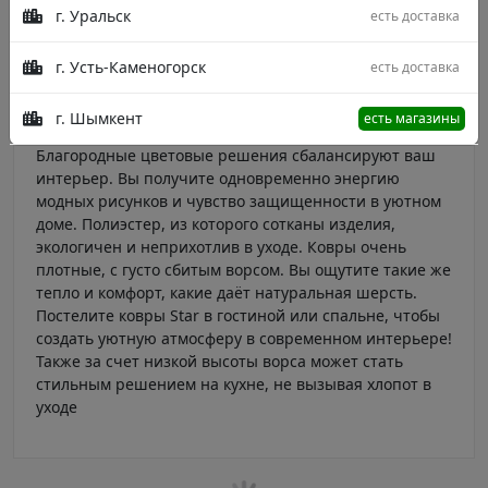
г. Уральск
есть доставка
Коллекция: Star Плотность 800.000 тыс.узлов/м2
Страна производства: Турция Состав: Полиэстер
Стиль: Абстрактный, Винтажный, Геометрия,
г. Усть-Каменогорск
есть доставка
Этнический Описание - обладают невероятной
притягательностью из-за современной трактовки
г. Шымкент
есть магазины
классических и скандинавских дизайнов.
Благородные цветовые решения сбалансируют ваш
интерьер. Вы получите одновременно энергию
модных рисунков и чувство защищенности в уютном
доме. Полиэстер, из которого сотканы изделия,
экологичен и неприхотлив в уходе. Ковры очень
плотные, с густо сбитым ворсом. Вы ощутите такие же
тепло и комфорт, какие даёт натуральная шерсть.
Постелите ковры Star в гостиной или спальне, чтобы
создать уютную атмосферу в современном интерьере!
Также за счет низкой высоты ворса может стать
стильным решением на кухне, не вызывая хлопот в
уходе