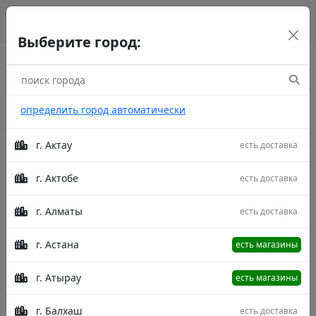
г. Астана
рус
каз
eng
Выберите город:
определить город автоматически
г. Актау
есть доставка
г. Актобе
есть доставка
Акции
г. Алматы
есть доставка
Главная
Товары
Скатерть Гретта хлопок 795-1835/1
Бежевый 136X180
Скатерть Скатерть Гретта хлопок 795-
г. Астана
есть магазины
1835/1 Бежевый 136X180
г. Атырау
есть магазины
г. Балхаш
есть доставка