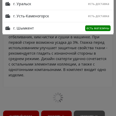
г. Уральск
есть доставка
Скатерть прямоугольной формы с рисунком из
натуральной ткани. Высокие экологические свойства
позволяют использовать изделие ежедневно в
г. Усть-Каменогорск
есть доставка
качестве декоративного оформления, или для
сервировки праздничного стола. Рекомендуемая
г. Шымкент
есть магазины
температура стирки - 30⁰ в деликатном режиме без
отбеливания, хим.чистки и сушки в машинке. При
первой стирке возможна усадка до 3%. Глажка перед
использованием улучшает защитные свойства ткани -
рекомендуется гладить с изнаночной стороны в
среднем режиме. Дизайн скатерти удачно сочетается
с остальными элементами коллекции, а также с
однотонными компаньонами. В комплект входит одно
изделие.