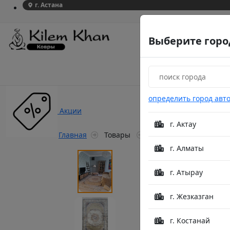
г. Астана
Выберите горо
определить город авт
Акции
г. Актау
Главная
Товары
Qum 2025A Beige/Beige
г. Алматы
г. Атырау
г. Жезказган
г. Костанай