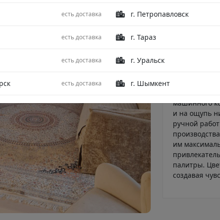
Восточная кл
г. Петропавловск
есть доставка
изготовления
30% проценто
г. Тараз
есть доставка
– материал н
древесной це
г. Уральск
есть доставка
экологичен. М
повысить изн
его природны
рск
г. Шымкент
есть доставка
000 000 узло
машинного ко
и на ощупь н
ручной работ
производства
им максималь
привлекатель
палитры. Цве
создавая чув