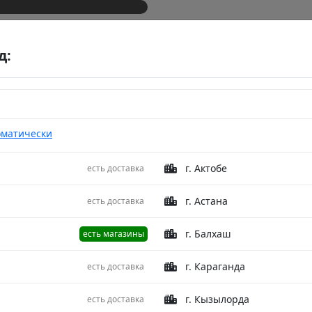
д:
оматически
г. Актобе
есть доставка
 240X340
Ковер 
г. Астана
есть доставка
Beige/B
г. Балхаш
есть магазины
Описание
г. Караганда
есть доставка
Коллекция: Q
г. Кызылорда
есть доставка
Страна произ