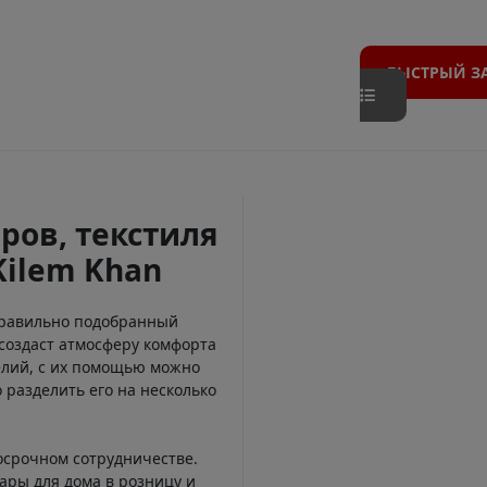
БЫСТРЫЙ З
ров, текстиля
Kilem Khan
Правильно подобранный
создаст атмосферу комфорта
елий, с их помощью можно
 разделить его на несколько
осрочном сотрудничестве.
ары для дома в розницу и