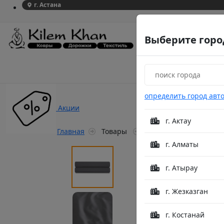
г. Астана
Выберите горо
определить город авт
Акции
г. Актау
Главная
Товары
Простыня на резинке W
г. Алматы
г. Атырау
г. Жезказган
г. Костанай