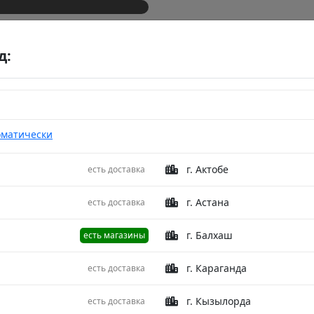
д:
оматически
г. Актобе
есть доставка
ild TK20-FS0011 Grey 160X200
Просты
г. Астана
есть доставка
TK20-F
г. Балхаш
есть магазины
Описание
г. Караганда
есть доставка
Простыня на 
г. Кызылорда
есть доставка
цвета из колл