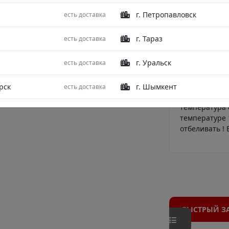
решение, кот
г. Петропавловск
есть доставка
Глубокий тем
расслабит пе
г. Тараз
есть доставка
матрасе и не
сатин плотно
г. Уральск
есть доставка
естественным
после множес
на нем не об
рск
г. Шымкент
есть доставка
брендированн
температура 
температуре 1
отбеливать !
БЫСТРЫЙ З