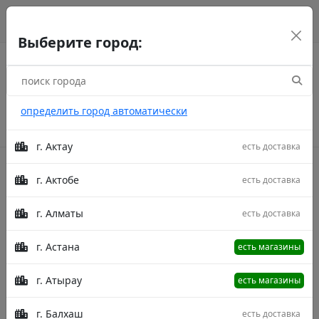
г. Астана
рус
каз
eng
Выберите город:
определить город автоматически
г. Актау
есть доставка
г. Актобе
есть доставка
Акции
г. Алматы
есть доставка
Главная
Товары
Полотенце Zarin Home JAM-21BT
Синий 70X140
Полотенце Полотенце Zarin Home JAM-
г. Астана
есть магазины
21BT Синий 70X140
г. Атырау
есть магазины
г. Балхаш
есть доставка