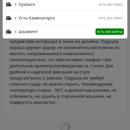
г. Уральск
есть доставка
Декоративная подушка на стул квадратной формы
размером 41х41 см с завязками, изготовлена из
натуральной хлопковой ткани (70% хлопок, 30%
г. Усть-Каменогорск
есть доставка
полиэстер). В комплект входит одно изделие. Модный
принт освежает помещение столовой, веранды,
г. Шымкент
есть магазины
кухонной зоны и удачно сочетается с другими
предметами интерьера в таком же дизайне. Подушка
хорошо держит форму: ее наполнитель изготовлен из
мягкого, непроминаемого измельченного
пенополеуретана, что обеспечивает комфорт при
длительном времяпрепровождении за столом. Для
удобной и надежной фиксации на стуле
предусмотрены 2 завязки. Подушка не требует
сложного ухода: ее можно стирать. Рекомендуемая
температура стирки - 30°С в деликатном режиме, не
отбеливать, не сушить в стиральной машинке, не
подвергать химчистке.