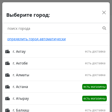
г. Астана
рус
каз
eng
Выберите город:
определить город автоматически
г. Актау
есть доставка
г. Актобе
есть доставка
Акции
г. Алматы
есть доставка
Главная
Товары
Подушка на стул Гвинея 705-Z449/1
41X41
Подушка На Стул Подушка на стул
г. Астана
есть магазины
Гвинея 705-Z449/1 41X41
г. Атырау
есть магазины
г. Балхаш
есть доставка