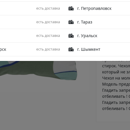
Подушка деко
г. Петропавловск
есть доставка
авторским пр
любой совре
г. Тараз
есть доставка
Логиновым - 
России и дал
сочетание сл
г. Уральск
есть доставка
любит экспер
принтами в и
рск
г. Шымкент
есть доставка
полиэстер, б
принимает ис
стирок. Чехол
который не э
Чехол на мол
Модель предст
Гладить запр
отбеливать ! 
Гладить запр
отбеливать !