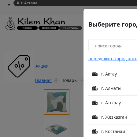
г. Астана
Выберите горо
определить город авт
Акции
г. Актау
Главная
Товары
Подушка декоративная F
г. Алматы
г. Атырау
г. Жезказган
г. Костанай