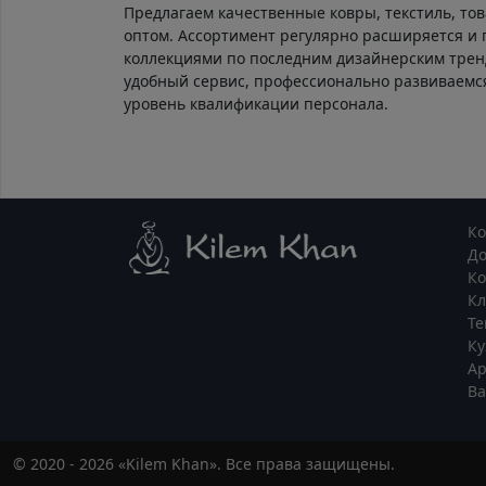
Предлагаем качественные ковры, текстиль, тов
оптом. Ассортимент регулярно расширяется и
коллекциями по последним дизайнерским тре
удобный сервис, профессионально развиваем
уровень квалификации персонала.
К
Д
Ко
К
Те
Ку
Ар
В
© 2020 - 2026 «Kilem Khan». Все права защищены.