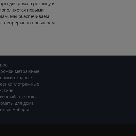
ары для дома в розницу и
 пополняется новыми
ндам. Мы обеспечиваем
ся, непрерывно повышаем
овры
орожки метражные
врики входные
леенки Метражные
кстиль
хонный текстиль
оматы для дома
анные Наборы