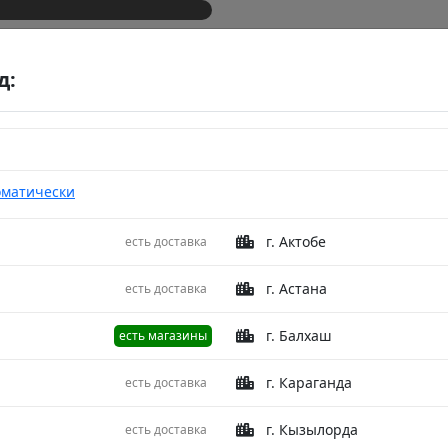
д:
оматически
г. Актобе
есть доставка
reak Fruit TK20-CU0004 Green 45X45
Подушк
г. Астана
есть доставка
декорат
г. Балхаш
есть магазины
TK20-C
г. Караганда
есть доставка
Описание
г. Кызылорда
есть доставка