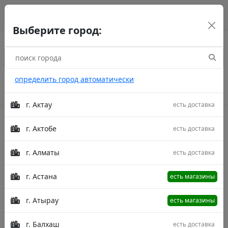
г. Астана
рус
каз
eng
Выберите город:
определить город автоматически
г. Актау
есть доставка
г. Актобе
есть доставка
Акции
г. Алматы
есть доставка
Главная
Товары
Osmanlim YY0073 Lacivert/Blue
200X390
Ковер Osmanlim YY0073 Lacivert/Blue
г. Астана
есть магазины
200X390
г. Атырау
есть магазины
г. Балхаш
есть доставка