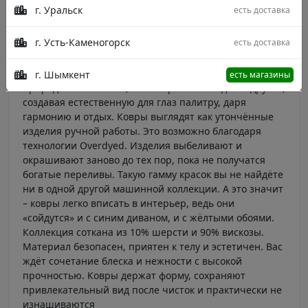
г. Уральск
есть доставка
Цвет в доме – это не только стиль и благородство, но и
г. Усть-Каменогорск
есть доставка
лёгкая победа над унынием. Ковры Osmanlım
вдохновят вас своими красками. В их рисунках – 72
оттенка, идеально дополняющих друг друга. Как в
г. Шымкент
есть магазины
природных пейзажах, тона перетекают один в другой,
создавая естественную для глаз палитру, даря
гармонию и отдых. Ковры выглядят как утончённые
изделия ручной работы. Это возможно благодаря
технологии Overdyed. Изделия выбеливают и
окрашивают заново до тех пор, пока не получатся
богатые переливы. Такую гамму красок вы не найдёте
ни в одной другой машинной коллекции. А это значит
– ковры легко вписать в интерьер, ведь они
«сойдутся» и с синим диваном, и с жёлтыми обоями.
Коллекция соткана из 10% шерсти и 90% вискозы.
Материал безопасен, приятен к телу и эстетичен. Вас
ждёт сочетание блеска и нежности с высокой
прочностью. Ковры держат форму, сохраняют
привлекательный вид после чисток и практически не
изнашиваются