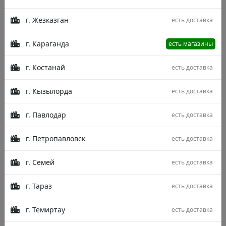
г. Жезказган
есть доставка
г. Караганда
есть магазины
г. Костанай
есть доставка
г. Кызылорда
есть доставка
г. Павлодар
есть доставка
г. Петропавловск
есть доставка
г. Семей
есть доставка
г. Тараз
есть доставка
Описание
Характеристики
Отзывы
г. Темиртау
есть доставка
Цвет в доме – это не только стиль и благородство, но и
лёгкая победа над унынием. Ковры Osmanlım