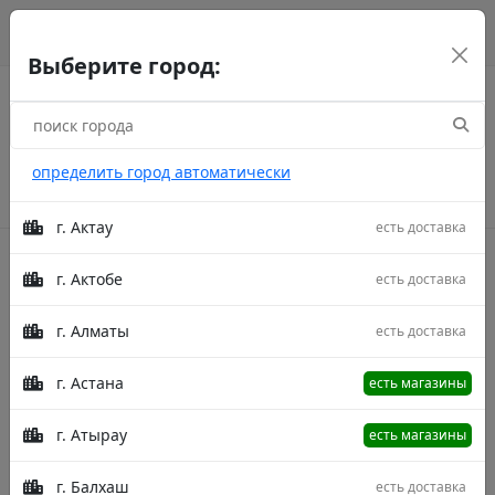
г. Астана
рус
каз
eng
Выберите город:
определить город автоматически
г. Актау
есть доставка
г. Актобе
есть доставка
Акции
г. Алматы
есть доставка
Главная
Товары
Osmanlim 0070A Beige/Grey 60X90
Ковер Osmanlim 0070A Beige/Grey 60X90
г. Астана
есть магазины
г. Атырау
есть магазины
г. Балхаш
есть доставка