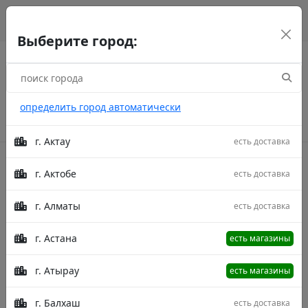
г. Астана
рус
каз
eng
Выберите город:
определить город автоматически
г. Актау
есть доставка
г. Актобе
есть доставка
Акции
г. Алматы
есть доставка
Главная
Товары
Набор наволочек Uniqcute 220
Поплин 50X70 12104/1
Набор наволочек Набор наволочек
г. Астана
есть магазины
Uniqcute 220 Поплин 50X70 12104/1
г. Атырау
есть магазины
г. Балхаш
есть доставка