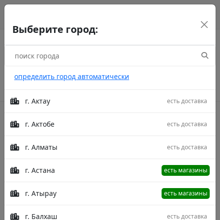
г. Астана
рус
каз
eng
Выберите город:
определить город автоматически
г. Актау
есть доставка
г. Актобе
есть доставка
Акции
г. Алматы
есть доставка
Главная
Товары
Merry Mr 153 Blue/Gold 350X500
Ковер Merry Mr 153 Blue/Gold 350X500
г. Астана
есть магазины
г. Атырау
есть магазины
г. Балхаш
есть доставка