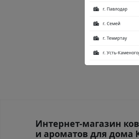
г. Павлодар
г. Семей
г. Темиртау
г. Усть-Каменого
Интернет-магазин ков
и ароматов для дома 