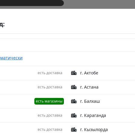
д:
оматически
г. Актобе
есть доставка
018 Сатин Евро Стандарт
Еврост
г. Астана
есть доставка
Home S
г. Балхаш
есть магазины
Станда
г. Караганда
есть доставка
Описание
г. Кызылорда
есть доставка