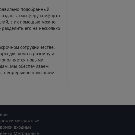
Правильно подобранный
создаст атмосферу комфорта
елий, с их помощью можно
 разделить его на несколько
осрочном сотрудничестве.
ары для дома в розницу и
 пополняется новыми
ндам. Мы обеспечиваем
ся, непрерывно повышаем
овры
орожки метражные
врики входные
леенки Метражные