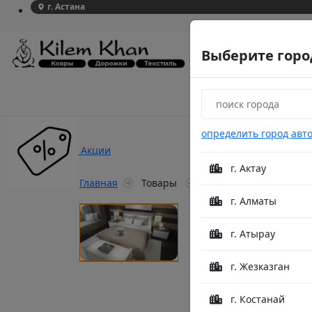
г. Астана
Выберите горо
определить город авт
Акции
г. Актау
Главная
Товары
КПБ Zarin Home SPP001
г. Алматы
г. Атырау
г. Жезказган
г. Костанай