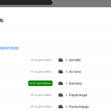
д:
оматически
г. Актобе
есть доставка
сервировки Платинум 2-Z255/1 Серый 40X140
Дорожк
г. Астана
есть доставка
дорожк
г. Балхаш
есть магазины
Платин
г. Караганда
есть доставка
40X140
г. Кызылорда
есть доставка