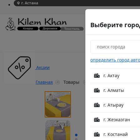
г. Астана
Выберите горо
определить город авт
Акции
г. Актау
Главная
Товары
Комплект дорожки для 
г. Алматы
г. Атырау
г. Жезказган
г. Костанай