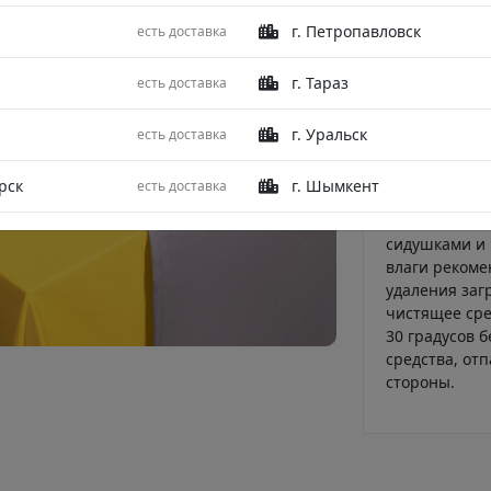
Описание
г. Петропавловск
есть доставка
Комплект дор
удобным и ст
г. Тараз
есть доставка
влагостойкой
частицы, не 
г. Уральск
есть доставка
привлекател
скатерти от 
рск
г. Шымкент
есть доставка
соприкоснове
особый акцен
сидушками и 
влаги рекоме
удаления заг
чистящее сре
30 градусов 
средства, от
стороны.