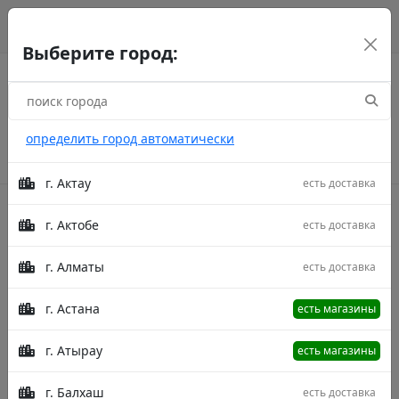
г. Астана
рус
каз
eng
Выберите город:
определить город автоматически
г. Актау
есть доставка
г. Актобе
есть доставка
Акции
г. Алматы
есть доставка
Главная
Товары
Jasmin Js 671 Cream/D.Grey 200X300
Ковер Jasmin Js 671 Cream/D.Grey
200X300
г. Астана
есть магазины
г. Атырау
есть магазины
г. Балхаш
есть доставка