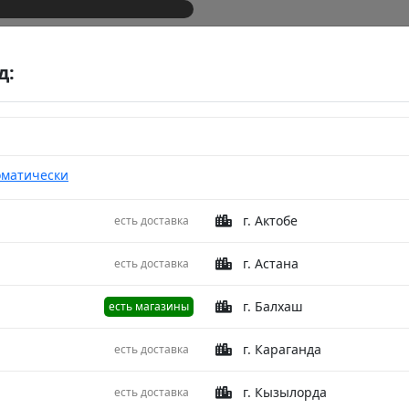
д:
оматически
г. Актобе
есть доставка
/L.Blue 120X2500
Ковер F
г. Астана
есть доставка
L.Grey/
г. Балхаш
есть магазины
Описание
г. Караганда
есть доставка
г. Кызылорда
есть доставка