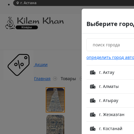
г. Астана
Выберите горо
определить город авт
Акции
г. Актау
Главная
Товары
Familliare D182B L.Grey
г. Алматы
г. Атырау
г. Жезказган
г. Костанай