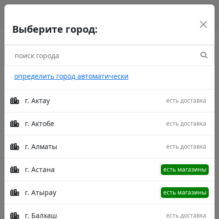
г. Астана
рус
каз
eng
Выберите город:
определить город автоматически
г. Актау
есть доставка
г. Актобе
есть доставка
Акции
г. Алматы
есть доставка
Главная
Товары
Familliare D181B L.Grey/L.Blue
250X400
Ковер Familliare D181B L.Grey/L.Blue
г. Астана
есть магазины
250X400
г. Атырау
есть магазины
г. Балхаш
есть доставка