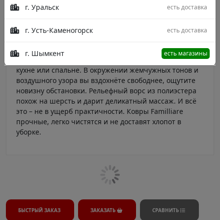
г. Уральск
есть доставка
Коллекция: Familliare Плотность 600.000 тыс.узлов/м2
Страна производства: Турция Состав: Полиэстер
Стиль: Абстрактный, Этнические, Геометрия
г. Усть-Каменогорск
есть доставка
Описание - ковры для тех, кому нужна лёгкость. Если
вы хотите освежить «застоявшийся» интерьер, то эта
г. Шымкент
есть магазины
коллекция для вас. Расстелите ковёр в гостиной на
кухне или спальне. В окружении жемчужных тонов и
воздушного узора вы вздохнёте свободнее, ощутите
новизну обстановки. Рельефный ворс из полиэстера
похож на шерсть и дарит деликатный массаж. И всё
это – не в ущерб практичности. Ковры Familliare
прочные, легко чистятся и не доставят хлопот в
уборке.
БЫСТРЫЙ ЗАКАЗ
ЗАКАЗАТЬ
СРАВНИТЬ