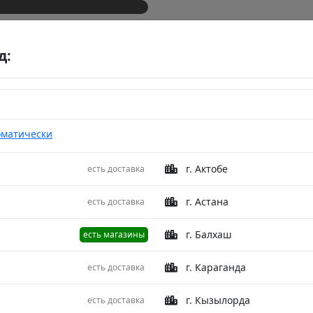
д:
оматически
г. Актобе
есть доставка
/L.Blue 200X200 D
Ковер F
г. Астана
есть доставка
L.Grey/
г. Балхаш
есть магазины
Описание
г. Караганда
есть доставка
Коллекция: Fa
г. Кызылорда
есть доставка
Страна произ