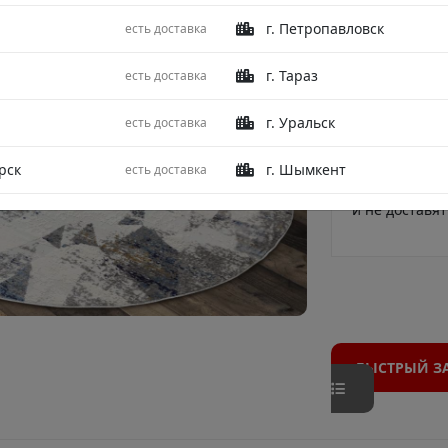
Абстрактный,
г. Петропавловск
есть доставка
для тех, кому
«застоявшийся
г. Тараз
есть доставка
Расстелите ко
окружении же
г. Уральск
есть доставка
вздохнёте св
Рельефный во
деликатный м
рск
г. Шымкент
есть доставка
практичности
и не доставят
БЫСТРЫЙ З