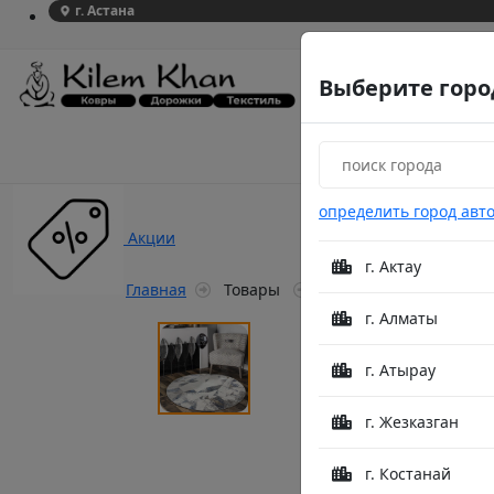
г. Астана
Выберите горо
определить город авт
Акции
г. Актау
Главная
Товары
Familliare D160B L.Grey
г. Алматы
г. Атырау
г. Жезказган
г. Костанай