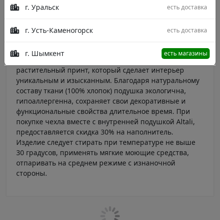
г. Уральск
есть доставка
Чехол для декоративной подушки используется для
оформления интерьера. Благодаря потайной молнии
наволочка легко надевается на внутреннюю подушку
г. Усть-Каменогорск
есть доставка
и может меняться в соответствии со стилем
интерьера. Изделие имеет квадратную форму
г. Шымкент
есть магазины
размером 40х40 см и двусторонний дизайн -
растительный принт, который сделает интерьер
уникальным и изысканным. Благодаря натуральному
составу ткани (100% хлопок) подушка экологична,
гипоаллергенна, сохраняет свои декоративные и
функциональные свойства длительное время. При
покупке чехла вместе с внутренней подушкой Altali,
предоставляется скидка 30% на наполнитель.
Изделие следует стирать при температуре не выше
30 градусов, применять мягкие моющие средства,
отпаривать на среднем режиме с изнаночной
стороны.