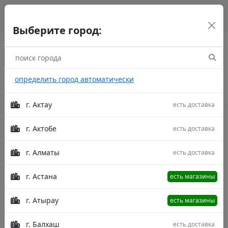
г. Астана
рус
каз
eng
Выберите город:
определить город автоматически
г. Актау
есть доставка
г. Актобе
есть доставка
Акции
г. Алматы
есть доставка
Главная
Товары
Чехол для подушки Верба 102-
2234/1 Голубой 40X40
Чехол Для Подушки Чехол для подушки
г. Астана
есть магазины
Верба 102-2234/1 Голубой 40X40
г. Атырау
есть магазины
г. Балхаш
есть доставка