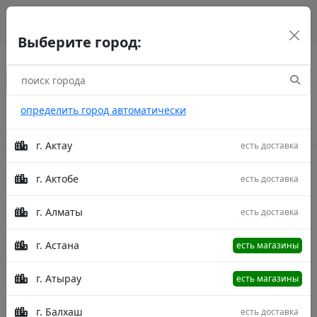
г. Астана
рус
каз
eng
Выберите город:
определить город автоматически
г. Актау
есть доставка
г. Актобе
есть доставка
Акции
г. Алматы
есть доставка
Главная
Товары
Casablanca 6370A L.Blue/Cream
150X230
Ковер Casablanca 6370A L.Blue/Cream
г. Астана
есть магазины
150X230
г. Атырау
есть магазины
г. Балхаш
есть доставка