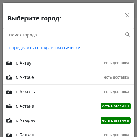
г. Астана
рус
каз
eng
Выберите город:
определить город автоматически
г. Актау
есть доставка
г. Актобе
есть доставка
Акции
г. Алматы
есть доставка
Главная
Товары
Ароматическая Свеча Wax Lyrical
Императорский Красный Чай Малая
Пищевой парафин Ароматическая
г. Астана
есть магазины
Свеча Wax Lyrical Императорский
Красный Чай Малая
г. Атырау
есть магазины
г. Балхаш
есть доставка