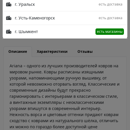
400x500
400x800
г. Уральск
есть доставка
г. Усть-Каменогорск
есть доставка
Цвет
нет 350x600
г. Шымкент
есть магазины
Описание
Характеристики
Отзывы
Ariana – одного из лучших производителей ковров на
мировом рынке. Ковры расписаны изящными
узорами, напоминающими ручную вышивку, от
которой невозможно оторвать взгляд. Классические и
современные дизайны будут прекрасно
гармонировать с интерьерами в классическом стиле,
а винтажные экземпляры с неоклассическими
узорами впишутся в современный интерьер.
Нежность ворса и цветовые оттенки придают коврам
сходство с коврами из натурального шёлка, отличить
их можно по гораздо более доступной цене