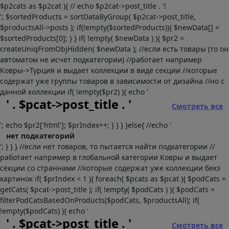
$p2cats as $p2cat ){ // echo $p2cat->post_title . '!
'; $sortedProducts = sortDataByGroup( $p2cat->post_title,
$productsAll->posts ); if(!empty($sortedProducts)){ $newData[] =
$sortedProducts[0]; } } if( !empty( $newData ) ){ $pr2 =
createUniqFromObjHidden( $newData ); //если есть товары (то он
автоматом не исчет подкатегории) //работает например
Ковры->Турция и выдает коллекции в виде секции //которые
содержат уже группы товаров в зависимости от дизайна //но с
данной коллекции if( !empty($pr2) ){ echo '
' . $pcat->post_title . '
Смотреть все
'; echo $pr2['html']; $prIndex++; } } } }else{ //echo '
нет подкатегорий
'; } } } //если нет товаров, то пытается найти подкатегории //
работает например в глобальной категории Ковры и выдает
секции со страннами //которые содержат уже коллекции бекз
картинок if( $prIndex < 1 ){ foreach( $pcats as $pcat ){ $podCats =
getCats( $pcat->post_title ); if( !empty( $podCats ) ){ $podCats =
filterPodCatsBasedOnProducts($podCats, $productsAll); if(
!empty($podCats) ){ echo '
' . $pcat->post_title . '
Смотреть все