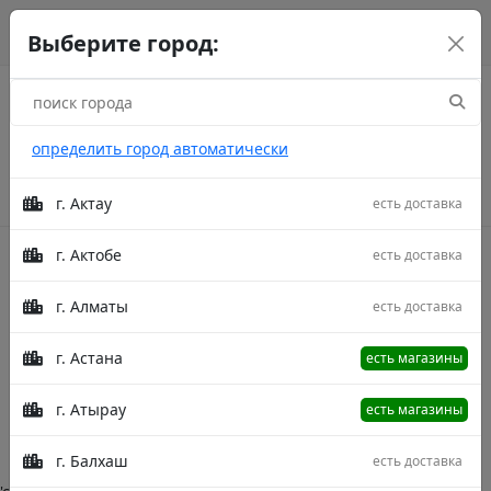
г. Астана
рус
каз
eng
Выберите город:
определить город автоматически
г. Актау
есть доставка
г. Актобе
есть доставка
Акции
г. Алматы
есть доставка
Narin
г. Астана
есть магазины
Главная
Категории
Narin
г. Атырау
есть магазины
Описание в процессе модерации.
г. Балхаш
есть доставка