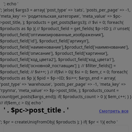
'; echo '
'; }else{ $args3 = array( 'post_type' => 'cats', 'posts_per_page' => -1,
'meta_key' => 'родительская_категория', 'meta_value' => $pc-
>post_title, ); $products = get_posts($args3); // $vi = 0; foreach(
$products as $p ){ // $product_field = get_fields( $p->ID ); // unset(
$product_field['оптимизированные_изображения'],
$product_field['id'], $product_field['артикул'],
$product_field['наименование'],$product_field['наименование'],
$product_field['описание'], $product_field['картинки'],
$product_field['код_цвета2'], $product_field['код_цвета1'],
$product_field['основной_поставщик'] ); // $filter_fields[] =
$product_field; // $vi++; } // if($vi > 0){ $si = 0; $em_c = 0; foreach(
$products as $p ){ $pid = $p->ID; $si++; $args_end = array(
'post_type' => 'warehouse', 'posts_per_page' => -1, 'meta_key' =>
'группа', 'meta_value' => $p->post_title, ); $products_count =
count(get_posts($args_end)); if( $products_count > 0 ){ $em_c++; } }
// if($em_c > 0){ echo '
' . $pc->post_title . '
Смотреть все
'; $pr = createUniqFromObj( $products ); } if( $pr < 1){ echo '