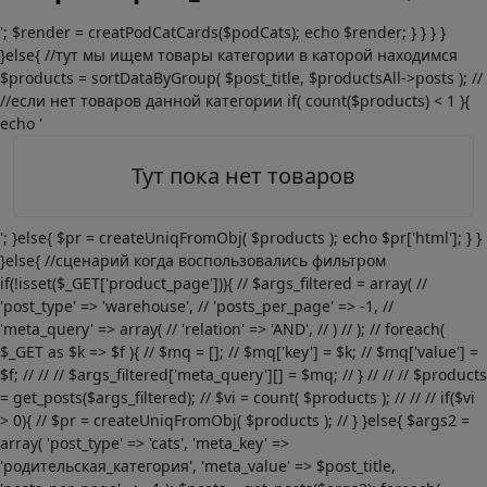
'; $render = creatPodCatCards($podCats); echo $render; } } } }
}else{ //тут мы ищем товары категории в каторой находимся
$products = sortDataByGroup( $post_title, $productsAll->posts ); //
//если нет товаров данной категории if( count($products) < 1 ){
echo '
Тут пока нет товаров
'; }else{ $pr = createUniqFromObj( $products ); echo $pr['html']; } }
}else{ //сценарий когда воспользовались фильтром
if(!isset($_GET['product_page'])){ // $args_filtered = array( //
'post_type' => 'warehouse', // 'posts_per_page' => -1, //
'meta_query' => array( // 'relation' => 'AND', // ) // ); // foreach(
$_GET as $k => $f ){ // $mq = []; // $mq['key'] = $k; // $mq['value'] =
$f; // // // $args_filtered['meta_query'][] = $mq; // } // // // $products
= get_posts($args_filtered); // $vi = count( $products ); // // // if($vi
> 0){ // $pr = createUniqFromObj( $products ); // } }else{ $args2 =
array( 'post_type' => 'cats', 'meta_key' =>
'родительская_категория', 'meta_value' => $post_title,