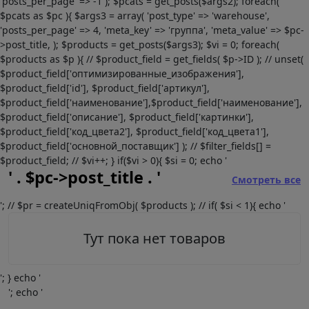
'posts_per_page' => -1 ); $pcats = get_posts($args2); foreach(
$pcats as $pc ){ $args3 = array( 'post_type' => 'warehouse',
'posts_per_page' => 4, 'meta_key' => 'группа', 'meta_value' => $pc-
>post_title, ); $products = get_posts($args3); $vi = 0; foreach(
$products as $p ){ // $product_field = get_fields( $p->ID ); // unset(
$product_field['оптимизированные_изображения'],
$product_field['id'], $product_field['артикул'],
$product_field['наименование'],$product_field['наименование'],
$product_field['описание'], $product_field['картинки'],
$product_field['код_цвета2'], $product_field['код_цвета1'],
$product_field['основной_поставщик'] ); // $filter_fields[] =
$product_field; // $vi++; } if($vi > 0){ $si = 0; echo '
' . $pc->post_title . '
Смотреть все
'; // $pr = createUniqFromObj( $products ); // if( $si < 1){ echo '
Тут пока нет товаров
'; } echo '
'; echo '