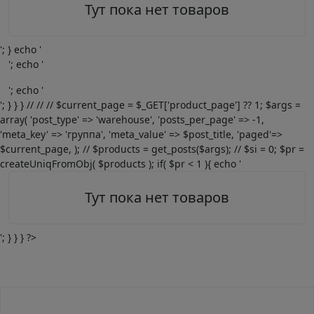
Тут пока нет товаров
'; } echo '
'; echo '
'; echo '
'; } } } // // // $current_page = $_GET['product_page'] ?? 1; $args =
array( 'post_type' => 'warehouse', 'posts_per_page' => -1,
'meta_key' => 'группа', 'meta_value' => $post_title, 'paged'=>
$current_page, ); // $products = get_posts($args); // $si = 0; $pr =
createUniqFromObj( $products ); if( $pr < 1 ){ echo '
Тут пока нет товаров
'; } } } ?>