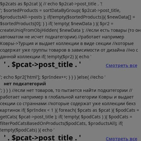
$p2cats as $p2cat ){ // echo $p2cat->post_title . '!
'; $sortedProducts = sortDataByGroup( $p2cat->post_title,
$productsAll->posts ); if(!empty($sortedProducts)){ $newData[] =
$sortedProducts[0]; } } if( !empty( $newData ) ){ $pr2 =
createUniqFromObjHidden( $newData ); //если есть товары (то он
автоматом не исчет подкатегории) //работает например
Ковры->Турция и выдает коллекции в виде секции //которые
содержат уже группы товаров в зависимости от дизайна //но с
данной коллекции if( !empty($pr2) ){ echo '
' . $pcat->post_title . '
Смотреть все
'; echo $pr2['html']; $prIndex++; } } } }else{ //echo '
нет подкатегорий
'; } } } //если нет товаров, то пытается найти подкатегории //
работает например в глобальной категории Ковры и выдает
секции со страннами //которые содержат уже коллекции бекз
картинок if( $prIndex < 1 ){ foreach( $pcats as $pcat ){ $podCats =
getCats( $pcat->post_title ); if( !empty( $podCats ) ){ $podCats =
filterPodCatsBasedOnProducts($podCats, $productsAll); if(
!empty($podCats) ){ echo '
' . $pcat->post_title . '
Смотреть все