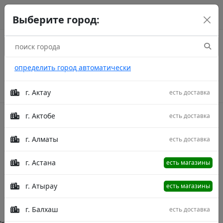
г. Астана
рус
каз
eng
Выберите город:
определить город автоматически
г. Актау
есть доставка
г. Актобе
есть доставка
Акции
г. Алматы
есть доставка
Massimo
г. Астана
есть магазины
Главная
Категории
Massimo
г. Атырау
есть магазины
Описание в процессе модерации.
г. Балхаш
есть доставка