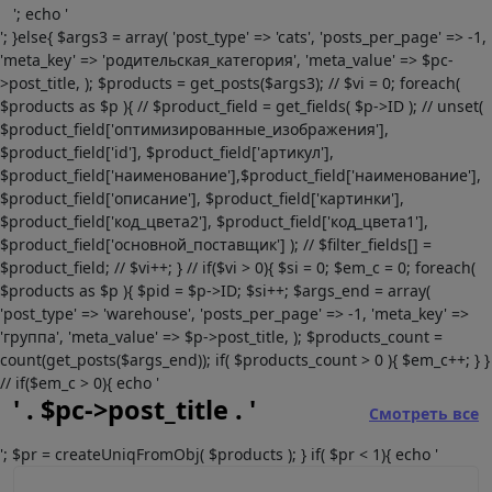
'; echo '
'; }else{ $args3 = array( 'post_type' => 'cats', 'posts_per_page' => -1,
'meta_key' => 'родительская_категория', 'meta_value' => $pc-
>post_title, ); $products = get_posts($args3); // $vi = 0; foreach(
$products as $p ){ // $product_field = get_fields( $p->ID ); // unset(
$product_field['оптимизированные_изображения'],
$product_field['id'], $product_field['артикул'],
$product_field['наименование'],$product_field['наименование'],
$product_field['описание'], $product_field['картинки'],
$product_field['код_цвета2'], $product_field['код_цвета1'],
$product_field['основной_поставщик'] ); // $filter_fields[] =
$product_field; // $vi++; } // if($vi > 0){ $si = 0; $em_c = 0; foreach(
$products as $p ){ $pid = $p->ID; $si++; $args_end = array(
'post_type' => 'warehouse', 'posts_per_page' => -1, 'meta_key' =>
'группа', 'meta_value' => $p->post_title, ); $products_count =
count(get_posts($args_end)); if( $products_count > 0 ){ $em_c++; } }
// if($em_c > 0){ echo '
' . $pc->post_title . '
Смотреть все
'; $pr = createUniqFromObj( $products ); } if( $pr < 1){ echo '