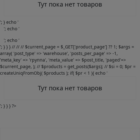
Тут пока нет товаров
'; } echo '
'; echo '
'; echo '
'; } } } // // // $current_page = $_GET['product_page'] ?? 1; $args =
array( 'post_type' => 'warehouse', 'posts_per_page' => -1,
'meta_key' => 'группа', 'meta_value' => $post_title, 'paged'=>
$current_page, ); // $products = get_posts($args); // $si = 0; $pr =
createUniqFromObj( $products ); if( $pr < 1 ){ echo '
Тут пока нет товаров
'; } } } ?>