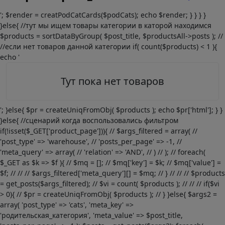
'; $render = creatPodCatCards($podCats); echo $render; } } } }
}else{ //тут мы ищем товары категории в каторой находимся
$products = sortDataByGroup( $post_title, $productsAll->posts ); //
//если нет товаров данной категории if( count($products) < 1 ){
echo '
Тут пока нет товаров
'; }else{ $pr = createUniqFromObj( $products ); echo $pr['html']; } }
}else{ //сценарий когда воспользовались фильтром
if(!isset($_GET['product_page'])){ // $args_filtered = array( //
'post_type' => 'warehouse', // 'posts_per_page' => -1, //
'meta_query' => array( // 'relation' => 'AND', // ) // ); // foreach(
$_GET as $k => $f ){ // $mq = []; // $mq['key'] = $k; // $mq['value'] =
$f; // // // $args_filtered['meta_query'][] = $mq; // } // // // $products
= get_posts($args_filtered); // $vi = count( $products ); // // // if($vi
> 0){ // $pr = createUniqFromObj( $products ); // } }else{ $args2 =
array( 'post_type' => 'cats', 'meta_key' =>
'родительская_категория', 'meta_value' => $post_title,