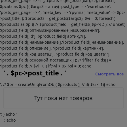
'posts_per_page' => -1 ); $pcats = get_posts($args2); foreach(
$pcats as $pc ){ $args3 = array( 'post_type' => 'warehouse',
'posts_per_page' => 4, 'meta_key' => 'группа', 'meta_value' => $pc-
>post_title, ); $products = get_posts($args3); $vi = 0; foreach(
$products as $p ){ // $product_field = get_fields( $p->ID ); // unset(
$product_field['оптимизированные_изображения'],
$product_field['id'], $product_field['артикул'],
$product_field['наименование'],$product_field['наименование'],
$product_field['описание'], $product_field['картинки'],
$product_field['код_цвета2'], $product_field['код_цвета1'],
$product_field['основной_поставщик'] ); // $filter_fields[] =
$product_field; // $vi++; } if($vi > 0){ $si = 0; echo '
' . $pc->post_title . '
Смотреть все
'; // $pr = createUniqFromObj( $products ); // if( $si < 1){ echo '
Тут пока нет товаров
'; } echo '
'; echo '