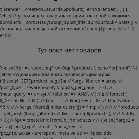
'; $render = creatPodCatCards($podCats); echo $render; } } } }
}else{ //тут мы ищем товары категории в каторой находимся
$products = sortDataByGroup( $post_title, $productsAll->posts ); //
//если нет товаров данной категории if( count($products) < 1 ){
echo '
Тут пока нет товаров
'; }else{ $pr = createUniqFromObj( $products ); echo $pr['html']; } }
}else{ //сценарий когда воспользовались фильтром
if(!isset($_GET['product_page'])){ // $args_filtered = array( //
'post_type' => 'warehouse', // 'posts_per_page' => -1, //
'meta_query' => array( // 'relation' => 'AND', // ) // ); // foreach(
$_GET as $k => $f ){ // $mq = []; // $mq['key'] = $k; // $mq['value'] =
$f; // // // $args_filtered['meta_query'][] = $mq; // } // // // $products
= get_posts($args_filtered); // $vi = count( $products ); // // // if($vi
> 0){ // $pr = createUniqFromObj( $products ); // } }else{ $args2 =
array( 'post_type' => 'cats', 'meta_key' =>
'родительская_категория', 'meta_value' => $post_title,