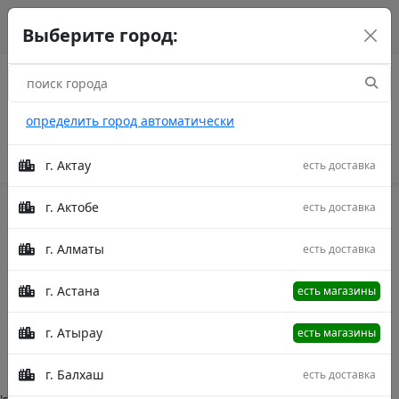
г. Астана
рус
каз
eng
Выберите город:
определить город автоматически
г. Актау
есть доставка
г. Актобе
есть доставка
Акции
г. Алматы
есть доставка
Kilem Khan Viskonti
г. Астана
есть магазины
Главная
Категории
Kilem Khan Viskonti
г. Атырау
есть магазины
Описание в процессе модерации.
г. Балхаш
есть доставка