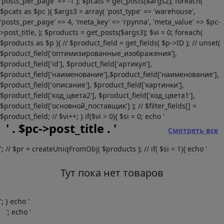
'posts_per_page' => -1 ); $pcats = get_posts($args2); foreach(
$pcats as $pc ){ $args3 = array( 'post_type' => 'warehouse',
'posts_per_page' => 4, 'meta_key' => 'группа', 'meta_value' => $pc-
>post_title, ); $products = get_posts($args3); $vi = 0; foreach(
$products as $p ){ // $product_field = get_fields( $p->ID ); // unset(
$product_field['оптимизированные_изображения'],
$product_field['id'], $product_field['артикул'],
$product_field['наименование'],$product_field['наименование'],
$product_field['описание'], $product_field['картинки'],
$product_field['код_цвета2'], $product_field['код_цвета1'],
$product_field['основной_поставщик'] ); // $filter_fields[] =
$product_field; // $vi++; } if($vi > 0){ $si = 0; echo '
' . $pc->post_title . '
Смотреть все
'; // $pr = createUniqFromObj( $products ); // if( $si < 1){ echo '
Тут пока нет товаров
'; } echo '
'; echo '