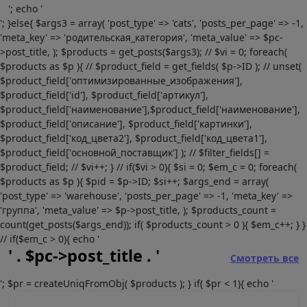
'; echo '
'; }else{ $args3 = array( 'post_type' => 'cats', 'posts_per_page' => -1,
'meta_key' => 'родительская_категория', 'meta_value' => $pc-
>post_title, ); $products = get_posts($args3); // $vi = 0; foreach(
$products as $p ){ // $product_field = get_fields( $p->ID ); // unset(
$product_field['оптимизированные_изображения'],
$product_field['id'], $product_field['артикул'],
$product_field['наименование'],$product_field['наименование'],
$product_field['описание'], $product_field['картинки'],
$product_field['код_цвета2'], $product_field['код_цвета1'],
$product_field['основной_поставщик'] ); // $filter_fields[] =
$product_field; // $vi++; } // if($vi > 0){ $si = 0; $em_c = 0; foreach(
$products as $p ){ $pid = $p->ID; $si++; $args_end = array(
'post_type' => 'warehouse', 'posts_per_page' => -1, 'meta_key' =>
'группа', 'meta_value' => $p->post_title, ); $products_count =
count(get_posts($args_end)); if( $products_count > 0 ){ $em_c++; } }
// if($em_c > 0){ echo '
' . $pc->post_title . '
Смотреть все
'; $pr = createUniqFromObj( $products ); } if( $pr < 1){ echo '