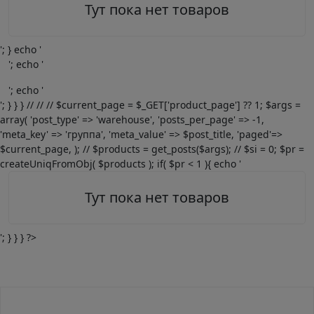
Тут пока нет товаров
'; } echo '
'; echo '
'; echo '
'; } } } // // // $current_page = $_GET['product_page'] ?? 1; $args =
array( 'post_type' => 'warehouse', 'posts_per_page' => -1,
'meta_key' => 'группа', 'meta_value' => $post_title, 'paged'=>
$current_page, ); // $products = get_posts($args); // $si = 0; $pr =
createUniqFromObj( $products ); if( $pr < 1 ){ echo '
Тут пока нет товаров
'; } } } ?>