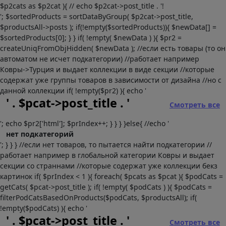
$p2cats as $p2cat ){ // echo $p2cat->post_title . '!
'; $sortedProducts = sortDataByGroup( $p2cat->post_title,
$productsAll->posts ); if(!empty($sortedProducts)){ $newData[] =
$sortedProducts[0]; } } if( !empty( $newData ) ){ $pr2 =
createUniqFromObjHidden( $newData ); //если есть товары (то он
автоматом не исчет подкатегории) //работает например
Ковры->Турция и выдает коллекции в виде секции //которые
содержат уже группы товаров в зависимости от дизайна //но с
данной коллекции if( !empty($pr2) ){ echo '
' . $pcat->post_title . '
Смотреть все
'; echo $pr2['html']; $prIndex++; } } } }else{ //echo '
нет подкатегорий
'; } } } //если нет товаров, то пытается найти подкатегории //
работает например в глобальной категории Ковры и выдает
секции со страннами //которые содержат уже коллекции бекз
картинок if( $prIndex < 1 ){ foreach( $pcats as $pcat ){ $podCats =
getCats( $pcat->post_title ); if( !empty( $podCats ) ){ $podCats =
filterPodCatsBasedOnProducts($podCats, $productsAll); if(
!empty($podCats) ){ echo '
' . $pcat->post_title . '
Смотреть все