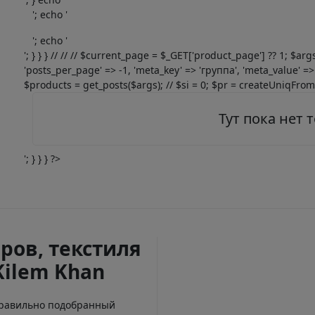
'; echo '
'; echo '
'; } } } // // // $current_page = $_GET['product_page'] ?? 1; $ar
'posts_per_page' => -1, 'meta_key' => 'группа', 'meta_value' => 
$products = get_posts($args); // $si = 0; $pr = createUniqFromOb
Тут пока нет 
'; } } } ?>
ров, текстиля
Kilem Khan
Правильно подобранный