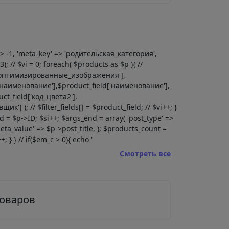
' => -1, 'meta_key' => 'родительская_категория',
; // $vi = 0; foreach( $products as $p ){ //
eld['оптимизированные_изображения'],
ld['наименование'],$product_field['наименование'],
ct_field['код_цвета2'],
'] ); // $filter_fields[] = $product_field; // $vi++; }
pid = $p->ID; $si++; $args_end = array( 'post_type' =>
eta_value' => $p->post_title, ); $products_count =
 } } // if($em_c > 0){ echo '
Смотреть все
товаров