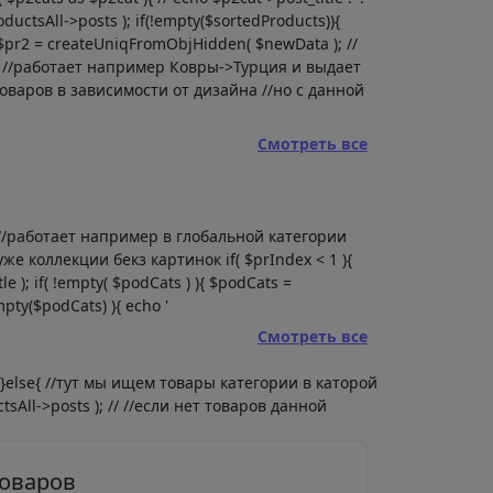
ductsAll->posts ); if(!empty($sortedProducts)){
{ $pr2 = createUniqFromObjHidden( $newData ); //
) //работает например Ковры->Турция и выдает
оваров в зависимости от дизайна //но с данной
Смотреть все
ии //работает например в глобальной категории
е коллекции бекз картинок if( $prIndex < 1 ){
e ); if( !empty( $podCats ) ){ $podCats =
pty($podCats) ){ echo '
Смотреть все
 } }else{ //тут мы ищем товары категории в каторой
tsAll->posts ); // //если нет товаров данной
товаров