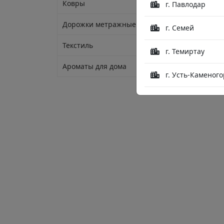
Ковры
г. Павлодар
Дорожки метражные
г. Семей
Текстиль
г. Темиртау
Ароматы для дома
г. Усть-Каменого