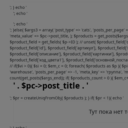
'; } echo '
'; echo '
'; echo '
'; }else{ $args3 = array( 'post_type' => 'cats', 'posts_per_page
'meta_value' => $pc->post_title, ); $products = get_posts($args3)
$product_field = get_fields( $p->ID ); // unset( $product_fi
$product_field['id'], $product_field['артикул'], $product_fie
$product_field['описание'], $product_field['картинки'], $produ
$product_field['код_цвета1'], $product_field['основной_поставщик
// if($vi > 0){ $si = 0; $em_c = 0; foreach( $products as $p ){ $
'warehouse', 'posts_per_page' => -1, 'meta_key' => 'группа', 'm
count(get_posts($args_end)); if( $products_count > 0 ){ $em_c++;
' . $pc->post_title . '
'; $pr = createUniqFromObj( $products ); } if( $pr < 1){ echo '
Тут пока нет 
'; } echo '