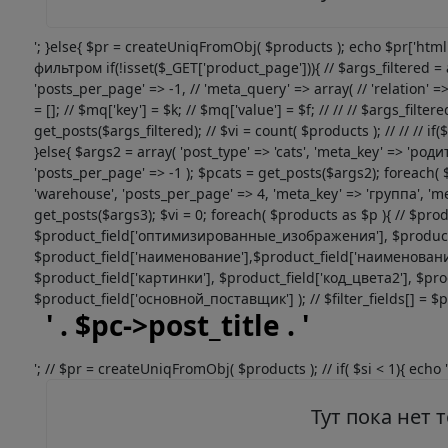
'; }else{ $pr = createUniqFromObj( $products ); echo $pr['htm
фильтром if(!isset($_GET['product_page'])){ // $args_filtered = a
'posts_per_page' => -1, // 'meta_query' => array( // 'relation' => 
= []; // $mq['key'] = $k; // $mq['value'] = $f; // // // $args_filte
get_posts($args_filtered); // $vi = count( $products ); // // // if
}else{ $args2 = array( 'post_type' => 'cats', 'meta_key' => 'род
'posts_per_page' => -1 ); $pcats = get_posts($args2); foreach( 
'warehouse', 'posts_per_page' => 4, 'meta_key' => 'группа', 'me
get_posts($args3); $vi = 0; foreach( $products as $p ){ // $produ
$product_field['оптимизированные_изображения'], $product_fie
$product_field['наименование'],$product_field['наименование
$product_field['картинки'], $product_field['код_цвета2'], $pro
$product_field['основной_поставщик'] ); // $filter_fields[] = $prod
' . $pc->post_title . '
'; // $pr = createUniqFromObj( $products ); // if( $si < 1){ echo '
Тут пока нет 