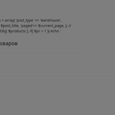
gs = array( 'post_type' => 'warehouse',
$post_title, 'paged'=> $current_page, ); //
j( $products ); if( $pr < 1 ){ echo '
товаров