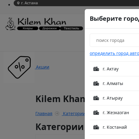
г. Астана
Выберите горо
определить город авт
Акции
г. Актау
г. Алматы
Kilem Khan Tornado
г. Атырау
г. Жезказган
Главная
Категории
Kilem Khan Tornado
Категории
г. Костанай