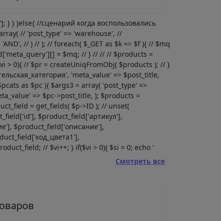
l']; } } }else{ //сценарий когда воспользовались
rray( // 'post_type' => 'warehouse', //
'AND', // ) // ); // foreach( $_GET as $k => $f ){ // $mq
red['meta_query'][] = $mq; // } // // // $products =
($vi > 0){ // $pr = createUniqFromObj( $products ); // }
ительская_категория', 'meta_value' => $post_title,
$pcats as $pc ){ $args3 = array( 'post_type' =>
ta_value' => $pc->post_title, ); $products =
ct_field = get_fields( $p->ID ); // unset(
ld['id'], $product_field['артикул'],
'], $product_field['описание'],
duct_field['код_цвета1'],
uct_field; // $vi++; } if($vi > 0){ $si = 0; echo '
Смотреть все
товаров