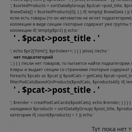
'; $sortedProducts = sortDataByGroup( $p2cat->post_title, $pro
$newData[] = $sortedProducts[0]; } } if( !empty( $newData ) )
если есть товары (то он автоматом не исчет подкатегории
коллекции в виде секции //которые содержат уже группы т
коллекции if( !empty($pr2) ){ echo '
' . $pcat->post_title . '
'; echo $pr2['html']; $prIndex++; } } } }else{ //echo '
нет подкатегорий
'; } } } //если нет товаров, то пытается найти подкатегор
Ковры и выдает секции со страннами //которые содержат уж
foreach( $pcats as $pcat ){ $podCats = getCats( $pcat->post_titl
filterPodCatsBasedOnProducts($podCats, $productsAll); if( !em
' . $pcat->post_title . '
'; $render = creatPodCatCards($podCats); echo $render; } } }
находимся $products = sortDataByGroup( $post_title, $produc
категории if( count($products) < 1 ){ echo '
Тут пока нет 