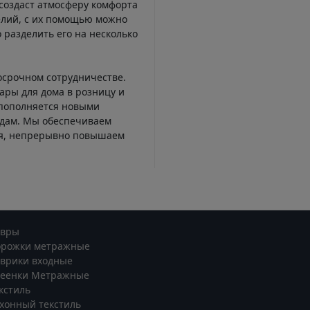
создаст атмосферу комфорта
елий, с их помощью можно
 разделить его на несколько
осрочном сотрудничестве.
ары для дома в розницу и
 пополняется новыми
ндам. Мы обеспечиваем
ся, непрерывно повышаем
овры
орожки метражные
врики входные
леенки Метражные
кстиль
хонный текстиль