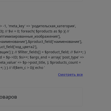
' => -1, 'meta_key' => 'родительская_категория',
; // $vi = 0; foreach( $products as $p ){ //
eld['оптимизированные_изображения'],
ld['наименование'],$product_field['наименование'],
ct_field['код_цвета2'],
'] ); // $filter_fields[] = $product_field; // $vi++; }
pid = $p->ID; $si++; $args_end = array( 'post_type' =>
eta_value' => $p->post_title, ); $products_count =
 } } // if($em_c > 0){ echo '
Смотреть все
товаров