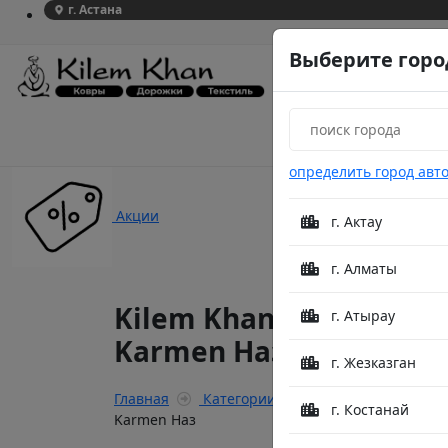
г. Астана
Выберите горо
определить город авт
Акции
г. Актау
г. Алматы
Kilem Khan Siesta
г. Атырау
Karmen Наз
г. Жезказган
Главная
Категории
Kilem Khan Siesta
г. Костанай
Karmen Наз