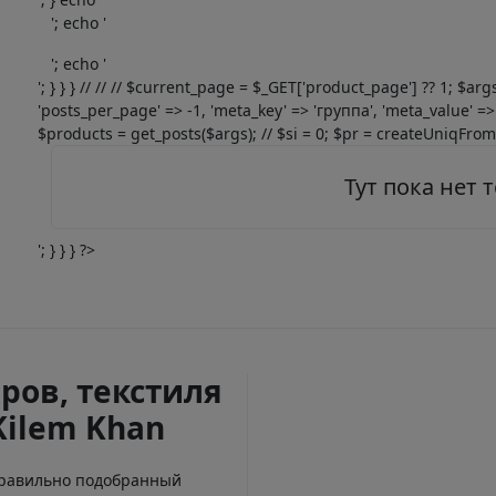
'; echo '
'; echo '
'; } } } // // // $current_page = $_GET['product_page'] ?? 1; $ar
'posts_per_page' => -1, 'meta_key' => 'группа', 'meta_value' => 
$products = get_posts($args); // $si = 0; $pr = createUniqFromOb
Тут пока нет 
'; } } } ?>
ров, текстиля
Kilem Khan
Правильно подобранный