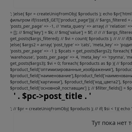
'; }else{ $pr = createUniqFromObj( $products ); echo $pr['htm
фильтром if(!isset($_GET['product_page'])){ // $args_filtered = a
'posts_per_page' => -1, // 'meta_query' => array( // 'relation' => 
= []; // $mq['key'] = $k; // $mq['value'] = $f; // // // $args_filte
get_posts($args_filtered); // $vi = count( $products ); // // // if
}else{ $args2 = array( 'post_type' => 'cats', 'meta_key' => 'род
'posts_per_page' => -1 ); $pcats = get_posts($args2); foreach( 
'warehouse', 'posts_per_page' => 4, 'meta_key' => 'группа', 'me
get_posts($args3); $vi = 0; foreach( $products as $p ){ // $produ
$product_field['оптимизированные_изображения'], $product_fie
$product_field['наименование'],$product_field['наименование
$product_field['картинки'], $product_field['код_цвета2'], $pro
$product_field['основной_поставщик'] ); // $filter_fields[] = $prod
' . $pc->post_title . '
'; // $pr = createUniqFromObj( $products ); // if( $si < 1){ echo '
Тут пока нет 