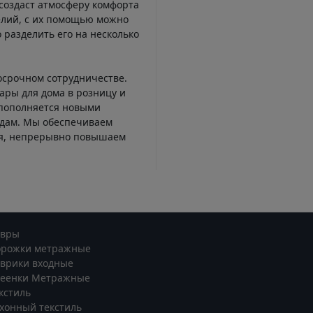
создаст атмосферу комфорта
елий, с их помощью можно
 разделить его на несколько
осрочном сотрудничестве.
ары для дома в розницу и
 пополняется новыми
ндам. Мы обеспечиваем
ся, непрерывно повышаем
овры
орожки метражные
врики входные
леенки Метражные
кстиль
хонный текстиль