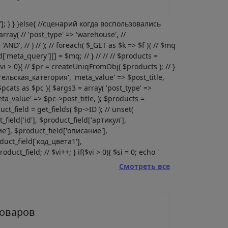
l']; } } }else{ //сценарий когда воспользовались
rray( // 'post_type' => 'warehouse', //
'AND', // ) // ); // foreach( $_GET as $k => $f ){ // $mq
red['meta_query'][] = $mq; // } // // // $products =
($vi > 0){ // $pr = createUniqFromObj( $products ); // }
ительская_категория', 'meta_value' => $post_title,
$pcats as $pc ){ $args3 = array( 'post_type' =>
ta_value' => $pc->post_title, ); $products =
ct_field = get_fields( $p->ID ); // unset(
ld['id'], $product_field['артикул'],
'], $product_field['описание'],
duct_field['код_цвета1'],
uct_field; // $vi++; } if($vi > 0){ $si = 0; echo '
Смотреть все
товаров