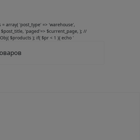
gs = array( 'post_type' => 'warehouse',
$post_title, 'paged'=> $current_page, ); //
j( $products ); if( $pr < 1 ){ echo '
товаров