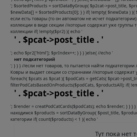
'; $sortedProducts = sortDataByGroup( $p2cat->post_title, $pro
$newData[] = $sortedProducts[0]; } } if( !empty( $newData ) )
если есть товары (то он автоматом не исчет подкатегории
коллекции в виде секции //которые содержат уже группы т
коллекции if( !empty($pr2) ){ echo '
' . $pcat->post_title . '
'; echo $pr2['html']; $prIndex++; } } } }else{ //echo '
нет подкатегорий
'; } } } //если нет товаров, то пытается найти подкатегор
Ковры и выдает секции со страннами //которые содержат уж
foreach( $pcats as $pcat ){ $podCats = getCats( $pcat->post_titl
filterPodCatsBasedOnProducts($podCats, $productsAll); if( !em
' . $pcat->post_title . '
'; $render = creatPodCatCards($podCats); echo $render; } } }
находимся $products = sortDataByGroup( $post_title, $produc
категории if( count($products) < 1 ){ echo '
Тут пока нет 