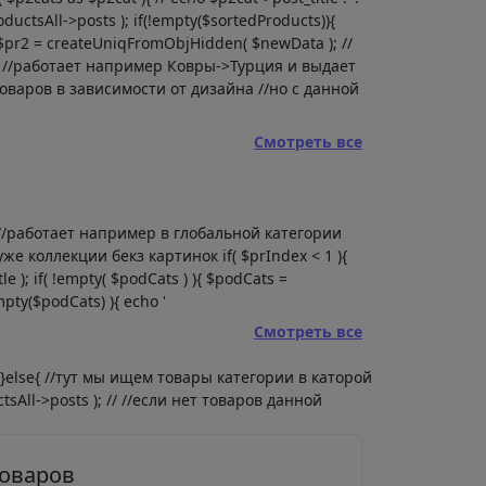
ductsAll->posts ); if(!empty($sortedProducts)){
{ $pr2 = createUniqFromObjHidden( $newData ); //
) //работает например Ковры->Турция и выдает
оваров в зависимости от дизайна //но с данной
Смотреть все
ии //работает например в глобальной категории
е коллекции бекз картинок if( $prIndex < 1 ){
e ); if( !empty( $podCats ) ){ $podCats =
pty($podCats) ){ echo '
Смотреть все
 } }else{ //тут мы ищем товары категории в каторой
tsAll->posts ); // //если нет товаров данной
товаров