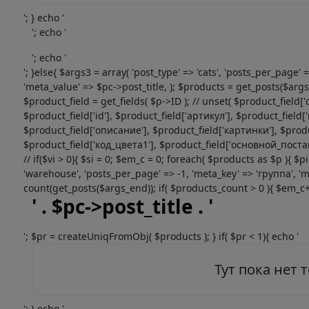
'; } echo '
'; echo '
'; echo '
'; }else{ $args3 = array( 'post_type' => 'cats', 'posts_per_page
'meta_value' => $pc->post_title, ); $products = get_posts($args3)
$product_field = get_fields( $p->ID ); // unset( $product_fi
$product_field['id'], $product_field['артикул'], $product_fie
$product_field['описание'], $product_field['картинки'], $produ
$product_field['код_цвета1'], $product_field['основной_поставщик
// if($vi > 0){ $si = 0; $em_c = 0; foreach( $products as $p ){ $
'warehouse', 'posts_per_page' => -1, 'meta_key' => 'группа', 'm
count(get_posts($args_end)); if( $products_count > 0 ){ $em_c++;
' . $pc->post_title . '
'; $pr = createUniqFromObj( $products ); } if( $pr < 1){ echo '
Тут пока нет 
'; } echo '