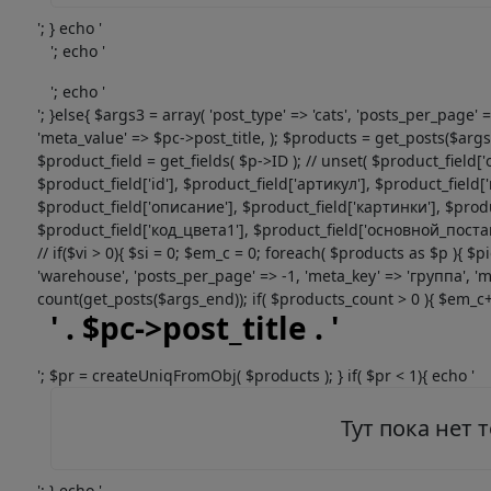
'; } echo '
'; echo '
'; echo '
'; }else{ $args3 = array( 'post_type' => 'cats', 'posts_per_page
'meta_value' => $pc->post_title, ); $products = get_posts($args3)
$product_field = get_fields( $p->ID ); // unset( $product_fi
$product_field['id'], $product_field['артикул'], $product_fie
$product_field['описание'], $product_field['картинки'], $produ
$product_field['код_цвета1'], $product_field['основной_поставщик
// if($vi > 0){ $si = 0; $em_c = 0; foreach( $products as $p ){ $
'warehouse', 'posts_per_page' => -1, 'meta_key' => 'группа', 'm
count(get_posts($args_end)); if( $products_count > 0 ){ $em_c++;
' . $pc->post_title . '
'; $pr = createUniqFromObj( $products ); } if( $pr < 1){ echo '
Тут пока нет 
'; } echo '