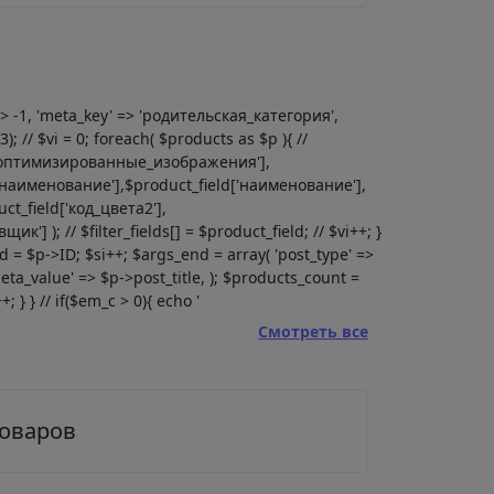
' => -1, 'meta_key' => 'родительская_категория',
; // $vi = 0; foreach( $products as $p ){ //
eld['оптимизированные_изображения'],
ld['наименование'],$product_field['наименование'],
ct_field['код_цвета2'],
'] ); // $filter_fields[] = $product_field; // $vi++; }
pid = $p->ID; $si++; $args_end = array( 'post_type' =>
eta_value' => $p->post_title, ); $products_count =
 } } // if($em_c > 0){ echo '
Смотреть все
товаров