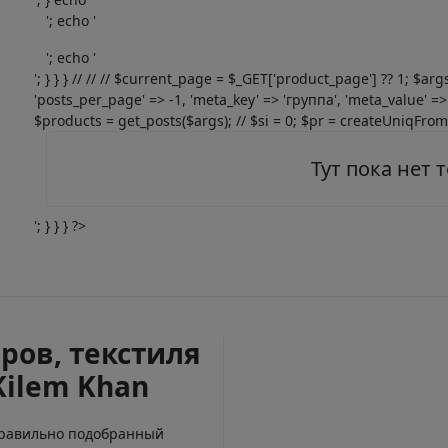
'; echo '
'; echo '
'; } } } // // // $current_page = $_GET['product_page'] ?? 1; $ar
'posts_per_page' => -1, 'meta_key' => 'группа', 'meta_value' => 
$products = get_posts($args); // $si = 0; $pr = createUniqFromOb
Тут пока нет 
'; } } } ?>
ров, текстиля
Kilem Khan
Правильно подобранный