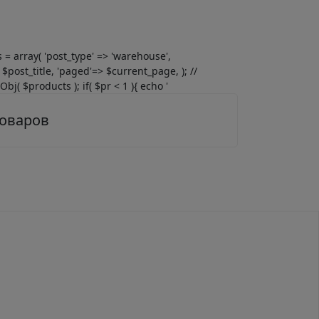
gs = array( 'post_type' => 'warehouse',
$post_title, 'paged'=> $current_page, ); //
j( $products ); if( $pr < 1 ){ echo '
товаров