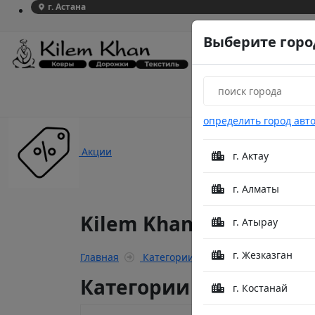
г. Астана
Выберите горо
определить город авт
Акции
г. Актау
г. Алматы
Kilem Khan Portfolio
г. Атырау
г. Жезказган
Главная
Категории
Kilem Khan Portfolio
Категории
г. Костанай