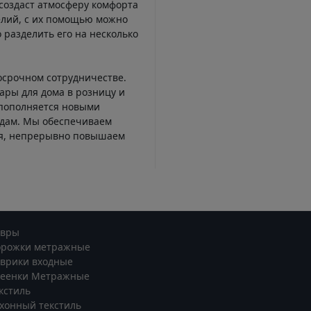
создаст атмосферу комфорта
елий, с их помощью можно
 разделить его на несколько
осрочном сотрудничестве.
ары для дома в розницу и
 пополняется новыми
ндам. Мы обеспечиваем
ся, непрерывно повышаем
овры
орожки метражные
врики входные
леенки Метражные
кстиль
хонный текстиль