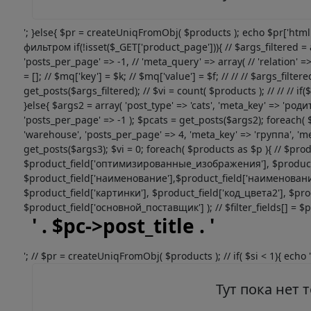
'; }else{ $pr = createUniqFromObj( $products ); echo $pr['htm
фильтром if(!isset($_GET['product_page'])){ // $args_filtered = a
'posts_per_page' => -1, // 'meta_query' => array( // 'relation' => 
= []; // $mq['key'] = $k; // $mq['value'] = $f; // // // $args_filte
get_posts($args_filtered); // $vi = count( $products ); // // // if
}else{ $args2 = array( 'post_type' => 'cats', 'meta_key' => 'род
'posts_per_page' => -1 ); $pcats = get_posts($args2); foreach( 
'warehouse', 'posts_per_page' => 4, 'meta_key' => 'группа', 'me
get_posts($args3); $vi = 0; foreach( $products as $p ){ // $produ
$product_field['оптимизированные_изображения'], $product_fie
$product_field['наименование'],$product_field['наименование
$product_field['картинки'], $product_field['код_цвета2'], $pro
$product_field['основной_поставщик'] ); // $filter_fields[] = $prod
' . $pc->post_title . '
'; // $pr = createUniqFromObj( $products ); // if( $si < 1){ echo '
Тут пока нет 