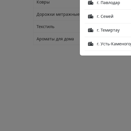
Ковры
г. Павлодар
Дорожки метражные
г. Семей
Текстиль
г. Темиртау
Ароматы для дома
г. Усть-Каменого