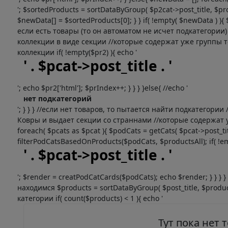
'; $sortedProducts = sortDataByGroup( $p2cat->post_title, $pro
$newData[] = $sortedProducts[0]; } } if( !empty( $newData ) )
если есть товары (то он автоматом не исчет подкатегории
коллекции в виде секции //которые содержат уже группы т
коллекции if( !empty($pr2) ){ echo '
' . $pcat->post_title . '
'; echo $pr2['html']; $prIndex++; } } } }else{ //echo '
нет подкатегорий
'; } } } //если нет товаров, то пытается найти подкатегор
Ковры и выдает секции со страннами //которые содержат уж
foreach( $pcats as $pcat ){ $podCats = getCats( $pcat->post_titl
filterPodCatsBasedOnProducts($podCats, $productsAll); if( !em
' . $pcat->post_title . '
'; $render = creatPodCatCards($podCats); echo $render; } } }
находимся $products = sortDataByGroup( $post_title, $produc
категории if( count($products) < 1 ){ echo '
Тут пока нет 