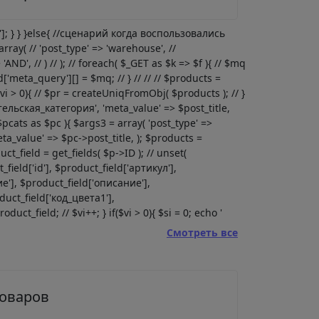
l']; } } }else{ //сценарий когда воспользовались
rray( // 'post_type' => 'warehouse', //
'AND', // ) // ); // foreach( $_GET as $k => $f ){ // $mq
red['meta_query'][] = $mq; // } // // // $products =
($vi > 0){ // $pr = createUniqFromObj( $products ); // }
ительская_категория', 'meta_value' => $post_title,
$pcats as $pc ){ $args3 = array( 'post_type' =>
ta_value' => $pc->post_title, ); $products =
ct_field = get_fields( $p->ID ); // unset(
ld['id'], $product_field['артикул'],
'], $product_field['описание'],
duct_field['код_цвета1'],
uct_field; // $vi++; } if($vi > 0){ $si = 0; echo '
Смотреть все
товаров