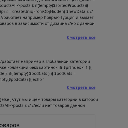
ductsAll->posts ); if(!empty($sortedProducts)){
{ $pr2 = createUniqFromObjHidden( $newData ); //
) //работает например Ковры->Турция и выдает
оваров в зависимости от дизайна //но с данной
Смотреть все
ии //работает например в глобальной категории
е коллекции бекз картинок if( $prIndex < 1 ){
e ); if( !empty( $podCats ) ){ $podCats =
pty($podCats) ){ echo '
Смотреть все
 } }else{ //тут мы ищем товары категории в каторой
tsAll->posts ); // //если нет товаров данной
товаров