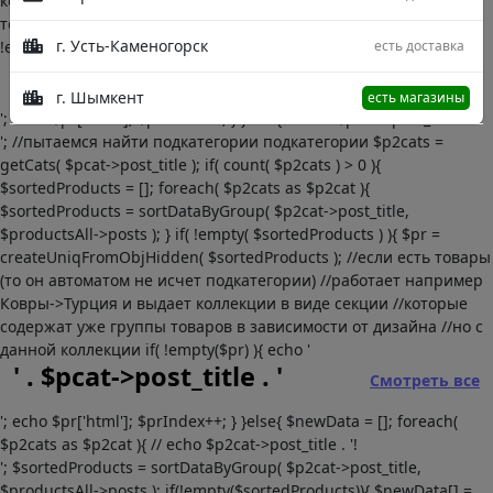
коллекции в виде секции //которые содержат уже группы
товаров в зависимости от дизайна //но с данной коллекции if(
г. Усть-Каменогорск
есть доставка
!empty($pr) ){ echo '
' . $pcat->post_title . '
Смотреть все
г. Шымкент
есть магазины
'; echo $pr['html']; $prIndex++; } }else{ //echo $pcat->post_title . '
'; //пытаемся найти подкатегории подкатегории $p2cats =
getCats( $pcat->post_title ); if( count( $p2cats ) > 0 ){
$sortedProducts = []; foreach( $p2cats as $p2cat ){
$sortedProducts = sortDataByGroup( $p2cat->post_title,
$productsAll->posts ); } if( !empty( $sortedProducts ) ){ $pr =
createUniqFromObjHidden( $sortedProducts ); //если есть товары
(то он автоматом не исчет подкатегории) //работает например
Ковры->Турция и выдает коллекции в виде секции //которые
содержат уже группы товаров в зависимости от дизайна //но с
данной коллекции if( !empty($pr) ){ echo '
' . $pcat->post_title . '
Смотреть все
'; echo $pr['html']; $prIndex++; } }else{ $newData = []; foreach(
$p2cats as $p2cat ){ // echo $p2cat->post_title . '!
'; $sortedProducts = sortDataByGroup( $p2cat->post_title,
$productsAll->posts ); if(!empty($sortedProducts)){ $newData[] =