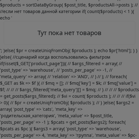
$products = sortDataByGroup( $post_title, $productsAll->posts ); //
//если нет товаров данной категории if( count($products) < 1 ){
echo '
Тут пока нет товаров
'; }else{ $pr = createUniqFromObj( $products ); echo $pr['html']; } }
}else{ //сценарий когда воспользовались фильтром
if(!isset($_GET['product_page'])){ // $args_filtered = array( //
'post_type' => 'warehouse', // 'posts_per_page' => -1, //
'meta_query' => array( // 'relation' => 'AND', // ) // ); // foreach(
$_GET as $k => $f ){ // $mq = []; // $mq['key'] = $k; // $mq['value'] =
$f; // // // $args_filtered['meta_query'][] = $mq; // } // // // $products
= get_posts($args_filtered); // $vi = count( $products ); // // // if($vi
> 0){ // $pr = createUniqFromObj( $products ); // } }else{ $args2 =
array( 'post_type' => 'cats', 'meta_key' =>
'родительская_категория', 'meta_value' => $post_title,
'posts_per_page' => -1 ); $pcats = get_posts($args2); foreach(
$pcats as $pc ){ $args3 = array( 'post_type' => 'warehouse',
'posts_per_page' => 4, 'meta_key' => 'группа', 'meta_value' => $pc-