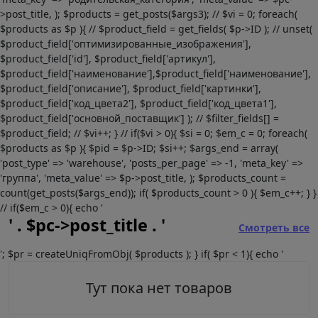
>post_title, ); $products = get_posts($args3); // $vi = 0; foreach(
$products as $p ){ // $product_field = get_fields( $p->ID ); // unset(
$product_field['оптимизированные_изображения'],
$product_field['id'], $product_field['артикул'],
$product_field['наименование'],$product_field['наименование'],
$product_field['описание'], $product_field['картинки'],
$product_field['код_цвета2'], $product_field['код_цвета1'],
$product_field['основной_поставщик'] ); // $filter_fields[] =
$product_field; // $vi++; } // if($vi > 0){ $si = 0; $em_c = 0; foreach(
$products as $p ){ $pid = $p->ID; $si++; $args_end = array(
'post_type' => 'warehouse', 'posts_per_page' => -1, 'meta_key' =>
'группа', 'meta_value' => $p->post_title, ); $products_count =
count(get_posts($args_end)); if( $products_count > 0 ){ $em_c++; } }
// if($em_c > 0){ echo '
' . $pc->post_title . '
Смотреть все
'; $pr = createUniqFromObj( $products ); } if( $pr < 1){ echo '
Тут пока нет товаров