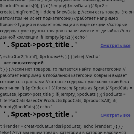
$sortedProducts[0]; } } if( !empty( $newData ) ){ $pr2 =
createUniqFromObjHidden( $newData ); //если есть товары (то он
автоматом не исчет подкатегории) //работает например
Ковры->Турция и выдает коллекции в виде секции //которые
содержат уже группы товаров в зависимости от дизайна //но с
данной коллекции if( !empty($pr2) ){ echo '
' . $pcat->post_title . '
Смотреть все
'; echo $pr2['html']; $prIndex++; } } } }else{ //echo '
нет подкатегорий
'; } } } //если нет товаров, то пытается найти подкатегории //
работает например в глобальной категории Ковры и выдает
секции со страннами //которые содержат уже коллекции бекз
картинок if( $prIndex < 1 ){ foreach( $pcats as $pcat ){ $podCats =
getCats( $pcat->post_title ); if( !empty( $podCats ) ){ $podCats =
filterPodCatsBasedOnProducts($podCats, $productsAll); if(
!empty($podCats) ){ echo '
' . $pcat->post_title . '
Смотреть все
'; $render = creatPodCatCards($podCats); echo $render; } } } }
}else{ //тут мы ищем товары категории в каторой находимся