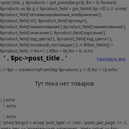
>post_title, ); $products = get_posts($args3); $vi = 0; foreach(
$products as $p ){ // $product_field = get_fields( $p->ID ); // unset(
$product_field['оптимизированные_изображения'],
$product_field['id'], $product_field['артикул'],
$product_field['наименование'],$product_field['наименование'],
$product_field['описание'], $product_field['картинки'],
$product_field['код_цвета2'], $product_field['код_цвета1'],
$product_field['основной_поставщик'] ); // $filter_fields[] =
$product_field; // $vi++; } if($vi > 0){ $si = 0; echo '
' . $pc->post_title . '
Смотреть все
'; // $pr = createUniqFromObj( $products ); // if( $si < 1){ echo '
Тут пока нет товаров
'; } echo '
'; echo '
'; echo '
'; }else{ $args3 = array( 'post_type' => 'cats', 'posts_per_page' => -1,
'meta_key' => 'родительская_категория', 'meta_value' => $pc-