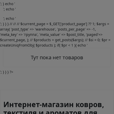
'; } echo '
'; echo '
'; echo '
'; } } } // // // $current_page = $_GET['product_page'] ?? 1; $args =
array( 'post_type' => 'warehouse', 'posts_per_page' => -1,
'meta_key' => 'группа', 'meta_value' => $post_title, 'paged'=>
$current_page, ); // $products = get_posts($args); // $si = 0; $pr =
createUniqFromObj( $products ); if( $pr < 1 ){ echo '
Тут пока нет товаров
'; } } } ?>
Интернет-магазин ковров,
текстиля и ароматов для