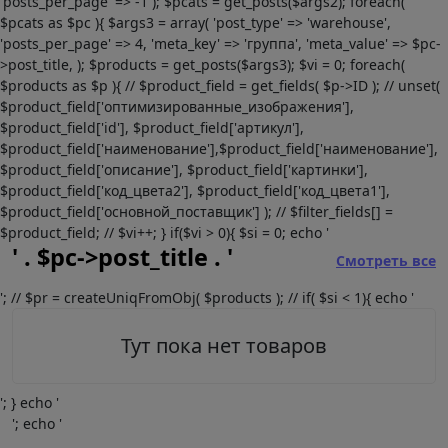
'posts_per_page' => -1 ); $pcats = get_posts($args2); foreach(
$pcats as $pc ){ $args3 = array( 'post_type' => 'warehouse',
'posts_per_page' => 4, 'meta_key' => 'группа', 'meta_value' => $pc-
>post_title, ); $products = get_posts($args3); $vi = 0; foreach(
$products as $p ){ // $product_field = get_fields( $p->ID ); // unset(
$product_field['оптимизированные_изображения'],
$product_field['id'], $product_field['артикул'],
$product_field['наименование'],$product_field['наименование'],
$product_field['описание'], $product_field['картинки'],
$product_field['код_цвета2'], $product_field['код_цвета1'],
$product_field['основной_поставщик'] ); // $filter_fields[] =
$product_field; // $vi++; } if($vi > 0){ $si = 0; echo '
' . $pc->post_title . '
Смотреть все
'; // $pr = createUniqFromObj( $products ); // if( $si < 1){ echo '
Тут пока нет товаров
'; } echo '
'; echo '