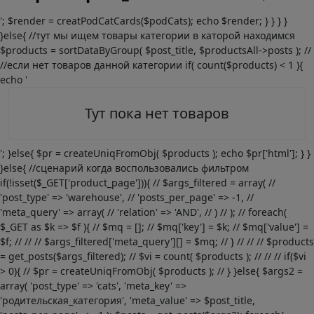
'; $render = creatPodCatCards($podCats); echo $render; } } } }
}else{ //тут мы ищем товары категории в каторой находимся
$products = sortDataByGroup( $post_title, $productsAll->posts ); //
//если нет товаров данной категории if( count($products) < 1 ){
echo '
Тут пока нет товаров
'; }else{ $pr = createUniqFromObj( $products ); echo $pr['html']; } }
}else{ //сценарий когда воспользовались фильтром
if(!isset($_GET['product_page'])){ // $args_filtered = array( //
'post_type' => 'warehouse', // 'posts_per_page' => -1, //
'meta_query' => array( // 'relation' => 'AND', // ) // ); // foreach(
$_GET as $k => $f ){ // $mq = []; // $mq['key'] = $k; // $mq['value'] =
$f; // // // $args_filtered['meta_query'][] = $mq; // } // // // $products
= get_posts($args_filtered); // $vi = count( $products ); // // // if($vi
> 0){ // $pr = createUniqFromObj( $products ); // } }else{ $args2 =
array( 'post_type' => 'cats', 'meta_key' =>
'родительская_категория', 'meta_value' => $post_title,