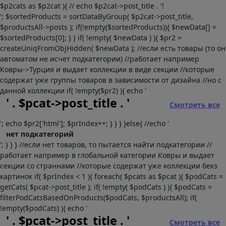
$p2cats as $p2cat ){ // echo $p2cat->post_title . '!
'; $sortedProducts = sortDataByGroup( $p2cat->post_title,
$productsAll->posts ); if(!empty($sortedProducts)){ $newData[] =
$sortedProducts[0]; } } if( !empty( $newData ) ){ $pr2 =
createUniqFromObjHidden( $newData ); //если есть товары (то он
автоматом не исчет подкатегории) //работает например
Ковры->Турция и выдает коллекции в виде секции //которые
содержат уже группы товаров в зависимости от дизайна //но с
данной коллекции if( !empty($pr2) ){ echo '
' . $pcat->post_title . '
Смотреть все
'; echo $pr2['html']; $prIndex++; } } } }else{ //echo '
нет подкатегорий
'; } } } //если нет товаров, то пытается найти подкатегории //
работает например в глобальной категории Ковры и выдает
секции со страннами //которые содержат уже коллекции бекз
картинок if( $prIndex < 1 ){ foreach( $pcats as $pcat ){ $podCats =
getCats( $pcat->post_title ); if( !empty( $podCats ) ){ $podCats =
filterPodCatsBasedOnProducts($podCats, $productsAll); if(
!empty($podCats) ){ echo '
' . $pcat->post_title . '
Смотреть все