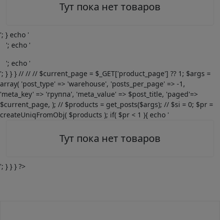
Тут пока нет товаров
'; } echo '
'; echo '
'; echo '
'; } } } // // // $current_page = $_GET['product_page'] ?? 1; $args =
array( 'post_type' => 'warehouse', 'posts_per_page' => -1,
'meta_key' => 'группа', 'meta_value' => $post_title, 'paged'=>
$current_page, ); // $products = get_posts($args); // $si = 0; $pr =
createUniqFromObj( $products ); if( $pr < 1 ){ echo '
Тут пока нет товаров
'; } } } ?>