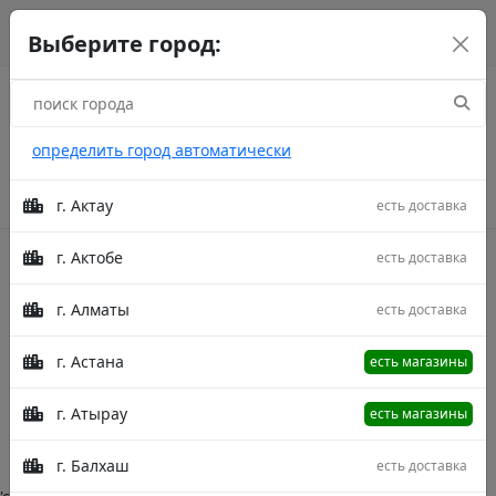
г. Астана
рус
каз
eng
Выберите город:
определить город автоматически
г. Актау
есть доставка
г. Актобе
есть доставка
Акции
г. Алматы
есть доставка
Kilem Khan Liparis
г. Астана
есть магазины
Главная
Категории
Kilem Khan Liparis
г. Атырау
есть магазины
Описание в процессе модерации.
г. Балхаш
есть доставка