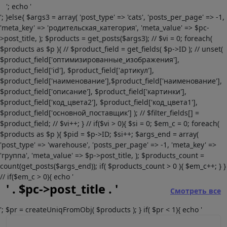
'; echo '
'; }else{ $args3 = array( 'post_type' => 'cats', 'posts_per_page' => -1,
'meta_key' => 'родительская_категория', 'meta_value' => $pc-
>post_title, ); $products = get_posts($args3); // $vi = 0; foreach(
$products as $p ){ // $product_field = get_fields( $p->ID ); // unset(
$product_field['оптимизированные_изображения'],
$product_field['id'], $product_field['артикул'],
$product_field['наименование'],$product_field['наименование'],
$product_field['описание'], $product_field['картинки'],
$product_field['код_цвета2'], $product_field['код_цвета1'],
$product_field['основной_поставщик'] ); // $filter_fields[] =
$product_field; // $vi++; } // if($vi > 0){ $si = 0; $em_c = 0; foreach(
$products as $p ){ $pid = $p->ID; $si++; $args_end = array(
'post_type' => 'warehouse', 'posts_per_page' => -1, 'meta_key' =>
'группа', 'meta_value' => $p->post_title, ); $products_count =
count(get_posts($args_end)); if( $products_count > 0 ){ $em_c++; } }
// if($em_c > 0){ echo '
' . $pc->post_title . '
Смотреть все
'; $pr = createUniqFromObj( $products ); } if( $pr < 1){ echo '