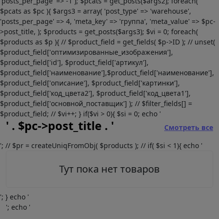
'posts_per_page' => -1 ); $pcats = get_posts($args2); foreach(
$pcats as $pc ){ $args3 = array( 'post_type' => 'warehouse',
'posts_per_page' => 4, 'meta_key' => 'группа', 'meta_value' => $pc-
>post_title, ); $products = get_posts($args3); $vi = 0; foreach(
$products as $p ){ // $product_field = get_fields( $p->ID ); // unset(
$product_field['оптимизированные_изображения'],
$product_field['id'], $product_field['артикул'],
$product_field['наименование'],$product_field['наименование'],
$product_field['описание'], $product_field['картинки'],
$product_field['код_цвета2'], $product_field['код_цвета1'],
$product_field['основной_поставщик'] ); // $filter_fields[] =
$product_field; // $vi++; } if($vi > 0){ $si = 0; echo '
' . $pc->post_title . '
Смотреть все
'; // $pr = createUniqFromObj( $products ); // if( $si < 1){ echo '
Тут пока нет товаров
'; } echo '
'; echo '