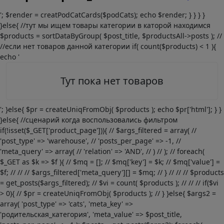
'; $render = creatPodCatCards($podCats); echo $render; } } } }
}else{ //тут мы ищем товары категории в каторой находимся
$products = sortDataByGroup( $post_title, $productsAll->posts ); //
//если нет товаров данной категории if( count($products) < 1 ){
echo '
Тут пока нет товаров
'; }else{ $pr = createUniqFromObj( $products ); echo $pr['html']; } }
}else{ //сценарий когда воспользовались фильтром
if(!isset($_GET['product_page'])){ // $args_filtered = array( //
'post_type' => 'warehouse', // 'posts_per_page' => -1, //
'meta_query' => array( // 'relation' => 'AND', // ) // ); // foreach(
$_GET as $k => $f ){ // $mq = []; // $mq['key'] = $k; // $mq['value'] =
$f; // // // $args_filtered['meta_query'][] = $mq; // } // // // $products
= get_posts($args_filtered); // $vi = count( $products ); // // // if($vi
> 0){ // $pr = createUniqFromObj( $products ); // } }else{ $args2 =
array( 'post_type' => 'cats', 'meta_key' =>
'родительская_категория', 'meta_value' => $post_title,