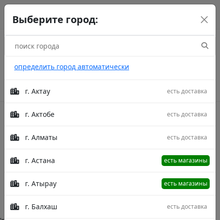
г. Астана
рус
каз
eng
Выберите город:
определить город автоматически
г. Актау
есть доставка
г. Актобе
есть доставка
Акции
г. Алматы
есть доставка
Kilem Khan Frize
г. Астана
есть магазины
Главная
Категории
Kilem Khan Frize
г. Атырау
есть магазины
Описание в процессе модерации.
г. Балхаш
есть доставка