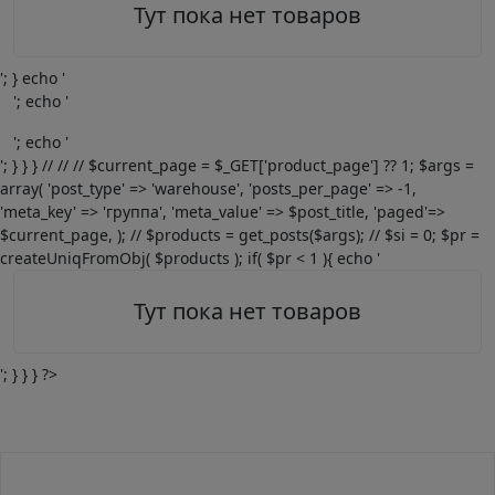
Тут пока нет товаров
'; } echo '
'; echo '
'; echo '
'; } } } // // // $current_page = $_GET['product_page'] ?? 1; $args =
array( 'post_type' => 'warehouse', 'posts_per_page' => -1,
'meta_key' => 'группа', 'meta_value' => $post_title, 'paged'=>
$current_page, ); // $products = get_posts($args); // $si = 0; $pr =
createUniqFromObj( $products ); if( $pr < 1 ){ echo '
Тут пока нет товаров
'; } } } ?>