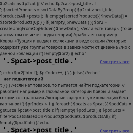
$p2cats as $p2cat ){ // echo $p2cat->post_title . '!
'; $sortedProducts = sortDataByGroup( $p2cat->post_title,
$productsAll->posts ); if(!empty($sortedProducts)){ $newData[] =
$sortedProducts[0]; } } if( !empty( $newData ) ){ $pr2 =
createUniqFromObjHidden( $newData ); //если есть товары (то он
автоматом не исчет подкатегории) //работает например
Ковры->Турция и выдает коллекции в виде секции //которые
содержат уже группы товаров в зависимости от дизайна //но с
данной коллекции if( !empty($pr2) ){ echo '
' . $pcat->post_title . '
Смотреть все
'; echo $pr2['html']; $prIndex++; } } } }else{ //echo '
нет подкатегорий
'; } } } //если нет товаров, то пытается найти подкатегории //
работает например в глобальной категории Ковры и выдает
секции со страннами //которые содержат уже коллекции бекз
картинок if( $prIndex < 1 ){ foreach( $pcats as $pcat ){ $podCats =
getCats( $pcat->post_title ); if( !empty( $podCats ) ){ $podCats =
filterPodCatsBasedOnProducts($podCats, $productsAll); if(
!empty($podCats) ){ echo '
' . $pcat->post_title . '
Смотреть все