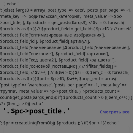
'; echo '
'; }else{ $args3 = array( 'post_type' => 'cats', 'posts_per_page' => -1,
'meta_key' => 'родительская_категория', 'meta_value' => $pc-
>post_title, ); $products = get_posts($args3); // $vi = 0; foreach(
$products as $p ){ // $product_field = get_fields( $p->ID ); // unset(
$product_field['оптимизированные_изображения'],
$product_field['id'], $product_field['артикул'],
$product_field['наименование'],$product_field['наименование'],
$product_field['описание'], $product_field['картинки'],
$product_field['код_цвета2'], $product_field['код_цвета1'],
$product_field['основной_поставщик'] ); // $filter_fields[] =
$product_field; // $vi++; } // if($vi > 0){ $si = 0; $em_c = 0; foreach(
$products as $p ){ $pid = $p->ID; $si++; $args_end = array(
'post_type' => 'warehouse', 'posts_per_page' => -1, 'meta_key' =>
'группа', 'meta_value' => $p->post_title, ); $products_count =
count(get_posts($args_end)); if( $products_count > 0 ){ $em_c++; } }
// if($em_c > 0){ echo '
' . $pc->post_title . '
Смотреть все
'; $pr = createUniqFromObj( $products ); } if( $pr < 1){ echo '