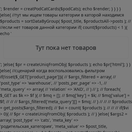
'; $render = creatPodCatCards($podCats); echo $render; } } } }
}else{ //тут мы ищем товары категории в каторой находимся
$products = sortDataByGroup( $post_title, $productsAll->posts ); //
//если нет товаров данной категории if( count($products) < 1 ){
echo '
Тут пока нет товаров
'; }else{ $pr = createUniqFromObj( $products ); echo $pr['html']; } }
}else{ //сценарий когда воспользовались фильтром
if(!isset($_GET['product_page'])){ // $args_filtered = array( //
'post_type' => 'warehouse', // 'posts_per_page' => -1, //
'meta_query' => array( // 'relation' => 'AND', // ) // ); // foreach(
$_GET as $k => $f ){ // $mq = []; // $mq['key'] = $k; // $mq['value'] =
$f; // // // $args_filtered['meta_query'][] = $mq; // } // // // $products
= get_posts($args_filtered); // $vi = count( $products ); // // // if($vi
> 0){ // $pr = createUniqFromObj( $products ); // } }else{ $args2 =
array( 'post_type' => 'cats', 'meta_key' =>
'родительская_категория', 'meta_value' => $post_title,