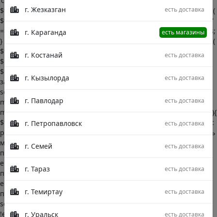
'cats', 'meta_key' => 'родительская_категория', 'meta_value' =>
г. Жезказган
есть доставка
$title, 'posts_per_page' => -1 ); return $args; } function groupArgs(
$title ){ $args = array( 'post_type' => 'warehouse', 'posts_per_page'
=> -1, 'meta_key' => 'группа', 'meta_value' => $title, ); return $args;
г. Караганда
есть магазины
} //работа с аргументами //работа с запросами function getCats(
$title ){ $args = catArgs( $title ); $pcat = get_posts( $args ); return
г. Костанай
есть доставка
$pcat; } function getGroup( $title ){ $args = groupArgs( $title );
$pgroup = get_posts( $args ); return $pgroup; } //работа с
г. Кызылорда
есть доставка
запросами //работа с результатами запроса function
sortDataByGroup( $title, $data ){ $filtered_posts = []; $title =
г. Павлодар
есть доставка
mb_strtolower($title); foreach( $data as $product ){ $group =
mb_strtolower($product->группа); if ( trim($title) == trim($group) ){
$filtered_posts[] = $product; } } return $filtered_posts; } //работа с
г. Петропавловск
есть доставка
результатами запроса //если нет запроса через фильтр //очень
много вложенностей //проблемы с читабельностью кода //
г. Семей
есть доставка
плохая оптимизация кода //если нет запроса через фильтр if(
empty($_GET) ){ //первоначальный запрос на получения
г. Тараз
есть доставка
подкатегорий $pcats = getCats( $post_title ); $prIndex = 0; //если
есть подкатегории if( count( $pcats ) > 0 ){ //проходимя по
г. Темиртау
есть доставка
подкатегориям foreach( $pcats as $pcat ){ $sortedProducts =
sortDataByGroup( $pcat->post_title, $productsAll->posts ); if(
!empty( $sortedProducts ) ){ $pr = createUniqFromObjHidden(
г. Уральск
есть доставка