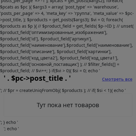
'posts_per_page' => -1 ); $pcats = get_posts($args2); foreach(
$pcats as $pc ){ $args3 = array( 'post_type' => 'warehouse',
'posts_per_page' => 4, 'meta_key' => 'группа', 'meta_value' => $pc-
>post_title, ); $products = get_posts($args3); $vi = 0; foreach(
$products as $p ){ // $product_field = get_fields( $p->ID ); // unset(
$product_field['оптимизированные_изображения'],
$product_field['id'], $product_field['артикул'],
$product_field['наименование'],$product_field['наименование'],
$product_field['описание'], $product_field['картинки'],
$product_field['код_цвета2'], $product_field['код_цвета1'],
$product_field['основной_поставщик'] ); // $filter_fields[] =
$product_field; // $vi++; } if($vi > 0){ $si = 0; echo '
' . $pc->post_title . '
Смотреть все
'; // $pr = createUniqFromObj( $products ); // if( $si < 1){ echo '
Тут пока нет товаров
'; } echo '
'; echo '