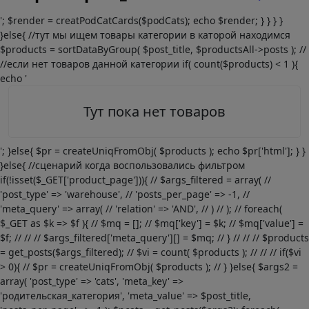
'; $render = creatPodCatCards($podCats); echo $render; } } } }
}else{ //тут мы ищем товары категории в каторой находимся
$products = sortDataByGroup( $post_title, $productsAll->posts ); //
//если нет товаров данной категории if( count($products) < 1 ){
echo '
Тут пока нет товаров
'; }else{ $pr = createUniqFromObj( $products ); echo $pr['html']; } }
}else{ //сценарий когда воспользовались фильтром
if(!isset($_GET['product_page'])){ // $args_filtered = array( //
'post_type' => 'warehouse', // 'posts_per_page' => -1, //
'meta_query' => array( // 'relation' => 'AND', // ) // ); // foreach(
$_GET as $k => $f ){ // $mq = []; // $mq['key'] = $k; // $mq['value'] =
$f; // // // $args_filtered['meta_query'][] = $mq; // } // // // $products
= get_posts($args_filtered); // $vi = count( $products ); // // // if($vi
> 0){ // $pr = createUniqFromObj( $products ); // } }else{ $args2 =
array( 'post_type' => 'cats', 'meta_key' =>
'родительская_категория', 'meta_value' => $post_title,