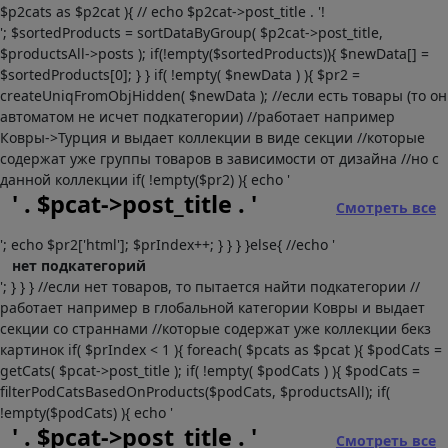
$p2cats as $p2cat ){ // echo $p2cat->post_title . '!
'; $sortedProducts = sortDataByGroup( $p2cat->post_title,
$productsAll->posts ); if(!empty($sortedProducts)){ $newData[] =
$sortedProducts[0]; } } if( !empty( $newData ) ){ $pr2 =
createUniqFromObjHidden( $newData ); //если есть товары (то он
автоматом не исчет подкатегории) //работает например
Ковры->Турция и выдает коллекции в виде секции //которые
содержат уже группы товаров в зависимости от дизайна //но с
данной коллекции if( !empty($pr2) ){ echo '
' . $pcat->post_title . '
Смотреть все
'; echo $pr2['html']; $prIndex++; } } } }else{ //echo '
нет подкатегорий
'; } } } //если нет товаров, то пытается найти подкатегории //
работает например в глобальной категории Ковры и выдает
секции со страннами //которые содержат уже коллекции бекз
картинок if( $prIndex < 1 ){ foreach( $pcats as $pcat ){ $podCats =
getCats( $pcat->post_title ); if( !empty( $podCats ) ){ $podCats =
filterPodCatsBasedOnProducts($podCats, $productsAll); if(
!empty($podCats) ){ echo '
' . $pcat->post_title . '
Смотреть все