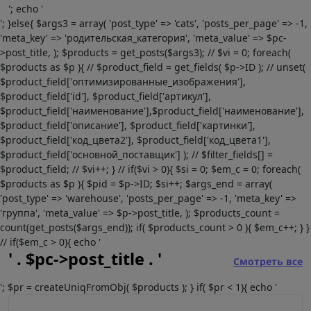
'; echo '
'; }else{ $args3 = array( 'post_type' => 'cats', 'posts_per_page' => -1,
'meta_key' => 'родительская_категория', 'meta_value' => $pc-
>post_title, ); $products = get_posts($args3); // $vi = 0; foreach(
$products as $p ){ // $product_field = get_fields( $p->ID ); // unset(
$product_field['оптимизированные_изображения'],
$product_field['id'], $product_field['артикул'],
$product_field['наименование'],$product_field['наименование'],
$product_field['описание'], $product_field['картинки'],
$product_field['код_цвета2'], $product_field['код_цвета1'],
$product_field['основной_поставщик'] ); // $filter_fields[] =
$product_field; // $vi++; } // if($vi > 0){ $si = 0; $em_c = 0; foreach(
$products as $p ){ $pid = $p->ID; $si++; $args_end = array(
'post_type' => 'warehouse', 'posts_per_page' => -1, 'meta_key' =>
'группа', 'meta_value' => $p->post_title, ); $products_count =
count(get_posts($args_end)); if( $products_count > 0 ){ $em_c++; } }
// if($em_c > 0){ echo '
' . $pc->post_title . '
Смотреть все
'; $pr = createUniqFromObj( $products ); } if( $pr < 1){ echo '