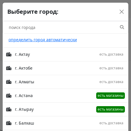
г. Астана
рус
каз
eng
Выберите город:
определить город автоматически
г. Актау
есть доставка
г. Актобе
есть доставка
Акции
г. Алматы
есть доставка
Kilem Khan Amour
г. Астана
есть магазины
Главная
Категории
Kilem Khan Amour
г. Атырау
есть магазины
Описание в процессе модерации.
г. Балхаш
есть доставка