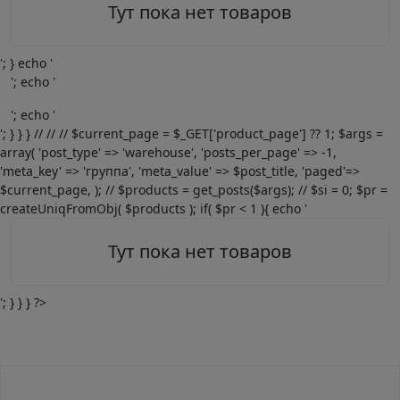
Тут пока нет товаров
'; } echo '
'; echo '
'; echo '
'; } } } // // // $current_page = $_GET['product_page'] ?? 1; $args =
array( 'post_type' => 'warehouse', 'posts_per_page' => -1,
'meta_key' => 'группа', 'meta_value' => $post_title, 'paged'=>
$current_page, ); // $products = get_posts($args); // $si = 0; $pr =
createUniqFromObj( $products ); if( $pr < 1 ){ echo '
Тут пока нет товаров
'; } } } ?>