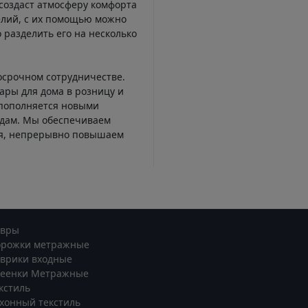
создаст атмосферу комфорта
елий, с их помощью можно
 разделить его на несколько
осрочном сотрудничестве.
ары для дома в розницу и
 пополняется новыми
ндам. Мы обеспечиваем
ся, непрерывно повышаем
овры
орожки метражные
врики входные
леенки Метражные
кстиль
хонный текстиль