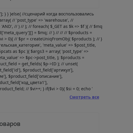
l']; } } }else{ //сценарий когда воспользовались
rray( // 'post_type' => 'warehouse', //
'AND', // ) // ); // foreach( $_GET as $k => $f ){ // $mq
red['meta_query'][] = $mq; // } // // // $products =
($vi > 0){ // $pr = createUniqFromObj( $products ); // }
ительская_категория', 'meta_value' => $post_title,
$pcats as $pc ){ $args3 = array( 'post_type' =>
ta_value' => $pc->post_title, ); $products =
ct_field = get_fields( $p->ID ); // unset(
ld['id'], $product_field['артикул'],
'], $product_field['описание'],
duct_field['код_цвета1'],
uct_field; // $vi++; } if($vi > 0){ $si = 0; echo '
Смотреть все
товаров