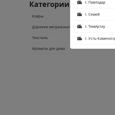
Категории
г. Павлодар
г. Семей
Ковры
г. Темиртау
Дорожки метражные
Текстиль
г. Усть-Каменого
Ароматы для дома