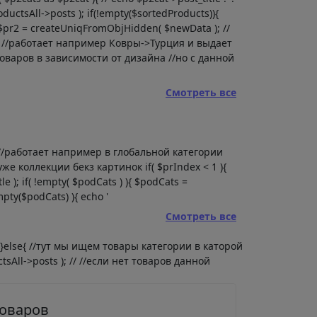
ductsAll->posts ); if(!empty($sortedProducts)){
{ $pr2 = createUniqFromObjHidden( $newData ); //
) //работает например Ковры->Турция и выдает
оваров в зависимости от дизайна //но с данной
Смотреть все
ии //работает например в глобальной категории
е коллекции бекз картинок if( $prIndex < 1 ){
e ); if( !empty( $podCats ) ){ $podCats =
pty($podCats) ){ echo '
Смотреть все
 } }else{ //тут мы ищем товары категории в каторой
tsAll->posts ); // //если нет товаров данной
товаров