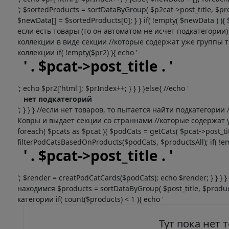
'; $sortedProducts = sortDataByGroup( $p2cat->post_title, $pro
$newData[] = $sortedProducts[0]; } } if( !empty( $newData ) )
если есть товары (то он автоматом не исчет подкатегории
коллекции в виде секции //которые содержат уже группы т
коллекции if( !empty($pr2) ){ echo '
' . $pcat->post_title . '
'; echo $pr2['html']; $prIndex++; } } } }else{ //echo '
нет подкатегорий
'; } } } //если нет товаров, то пытается найти подкатегор
Ковры и выдает секции со страннами //которые содержат уж
foreach( $pcats as $pcat ){ $podCats = getCats( $pcat->post_titl
filterPodCatsBasedOnProducts($podCats, $productsAll); if( !em
' . $pcat->post_title . '
'; $render = creatPodCatCards($podCats); echo $render; } } }
находимся $products = sortDataByGroup( $post_title, $produc
категории if( count($products) < 1 ){ echo '
Тут пока нет 