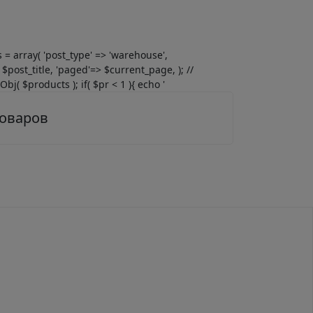
gs = array( 'post_type' => 'warehouse',
$post_title, 'paged'=> $current_page, ); //
j( $products ); if( $pr < 1 ){ echo '
товаров