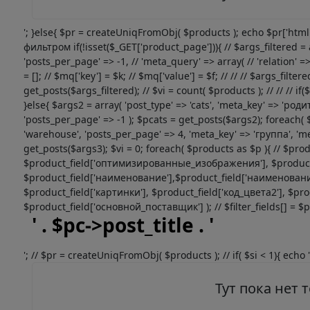
'; }else{ $pr = createUniqFromObj( $products ); echo $pr['htm
фильтром if(!isset($_GET['product_page'])){ // $args_filtered = a
'posts_per_page' => -1, // 'meta_query' => array( // 'relation' => 
= []; // $mq['key'] = $k; // $mq['value'] = $f; // // // $args_filte
get_posts($args_filtered); // $vi = count( $products ); // // // if
}else{ $args2 = array( 'post_type' => 'cats', 'meta_key' => 'род
'posts_per_page' => -1 ); $pcats = get_posts($args2); foreach( 
'warehouse', 'posts_per_page' => 4, 'meta_key' => 'группа', 'me
get_posts($args3); $vi = 0; foreach( $products as $p ){ // $produ
$product_field['оптимизированные_изображения'], $product_fie
$product_field['наименование'],$product_field['наименование
$product_field['картинки'], $product_field['код_цвета2'], $pro
$product_field['основной_поставщик'] ); // $filter_fields[] = $prod
' . $pc->post_title . '
'; // $pr = createUniqFromObj( $products ); // if( $si < 1){ echo '
Тут пока нет 