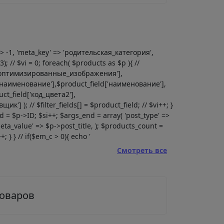
' => -1, 'meta_key' => 'родительская_категория',
; // $vi = 0; foreach( $products as $p ){ //
eld['оптимизированные_изображения'],
ld['наименование'],$product_field['наименование'],
ct_field['код_цвета2'],
'] ); // $filter_fields[] = $product_field; // $vi++; }
pid = $p->ID; $si++; $args_end = array( 'post_type' =>
eta_value' => $p->post_title, ); $products_count =
 } } // if($em_c > 0){ echo '
Смотреть все
товаров