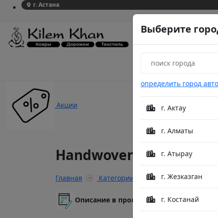
г. Астана
Выберите горо
определить город авт
Акции
г. Актау
г. Алматы
Handwoven India
г. Атырау
г. Жезказган
Главная
Категории
Handwoven India
г. Костанай
Описание в процессе модерации.