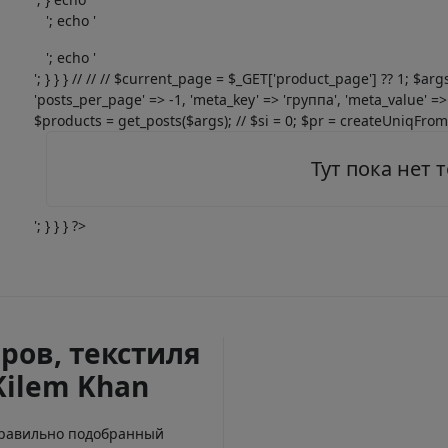
'; echo '
'; echo '
'; } } } // // // $current_page = $_GET['product_page'] ?? 1; $ar
'posts_per_page' => -1, 'meta_key' => 'группа', 'meta_value' => 
$products = get_posts($args); // $si = 0; $pr = createUniqFromOb
Тут пока нет 
'; } } } ?>
ров, текстиля
Kilem Khan
Правильно подобранный