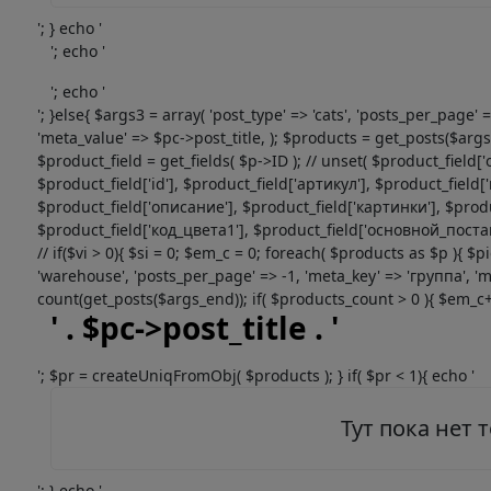
'; } echo '
'; echo '
'; echo '
'; }else{ $args3 = array( 'post_type' => 'cats', 'posts_per_page
'meta_value' => $pc->post_title, ); $products = get_posts($args3)
$product_field = get_fields( $p->ID ); // unset( $product_fi
$product_field['id'], $product_field['артикул'], $product_fie
$product_field['описание'], $product_field['картинки'], $produ
$product_field['код_цвета1'], $product_field['основной_поставщик
// if($vi > 0){ $si = 0; $em_c = 0; foreach( $products as $p ){ $
'warehouse', 'posts_per_page' => -1, 'meta_key' => 'группа', 'm
count(get_posts($args_end)); if( $products_count > 0 ){ $em_c++;
' . $pc->post_title . '
'; $pr = createUniqFromObj( $products ); } if( $pr < 1){ echo '
Тут пока нет 
'; } echo '