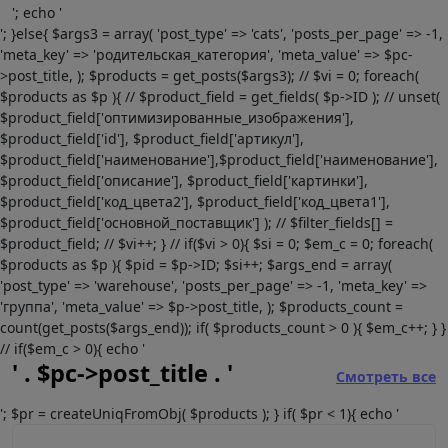
'; echo '
'; }else{ $args3 = array( 'post_type' => 'cats', 'posts_per_page' => -1,
'meta_key' => 'родительская_категория', 'meta_value' => $pc-
>post_title, ); $products = get_posts($args3); // $vi = 0; foreach(
$products as $p ){ // $product_field = get_fields( $p->ID ); // unset(
$product_field['оптимизированные_изображения'],
$product_field['id'], $product_field['артикул'],
$product_field['наименование'],$product_field['наименование'],
$product_field['описание'], $product_field['картинки'],
$product_field['код_цвета2'], $product_field['код_цвета1'],
$product_field['основной_поставщик'] ); // $filter_fields[] =
$product_field; // $vi++; } // if($vi > 0){ $si = 0; $em_c = 0; foreach(
$products as $p ){ $pid = $p->ID; $si++; $args_end = array(
'post_type' => 'warehouse', 'posts_per_page' => -1, 'meta_key' =>
'группа', 'meta_value' => $p->post_title, ); $products_count =
count(get_posts($args_end)); if( $products_count > 0 ){ $em_c++; } }
// if($em_c > 0){ echo '
' . $pc->post_title . '
Смотреть все
'; $pr = createUniqFromObj( $products ); } if( $pr < 1){ echo '