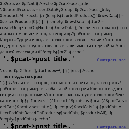
$p2cats as $p2cat ){ // echo $p2cat->post_title . '!
'; $sortedProducts = sortDataByGroup( $p2cat->post_title,
$productsAll->posts ); if(!empty($sortedProducts)){ $newData[] =
$sortedProducts[0]; } } if( !empty( $newData ) ){ $pr2 =
createUniqFromObjHidden( $newData ); //если есть товары (то он
автоматом не исчет подкатегории) //работает например
Ковры->Турция и выдает коллекции в виде секции //которые
содержат уже группы товаров в зависимости от дизайна //но с
данной коллекции if( !empty($pr2) ){ echo '
' . $pcat->post_title . '
Смотреть все
'; echo $pr2['html']; $prIndex++; } } } }else{ //echo '
нет подкатегорий
'; } } } //если нет товаров, то пытается найти подкатегории //
работает например в глобальной категории Ковры и выдает
секции со страннами //которые содержат уже коллекции бекз
картинок if( $prIndex < 1 ){ foreach( $pcats as $pcat ){ $podCats =
getCats( $pcat->post_title ); if( !empty( $podCats ) ){ $podCats =
filterPodCatsBasedOnProducts($podCats, $productsAll); if(
!empty($podCats) ){ echo '
' . $pcat->post_title . '
Смотреть все