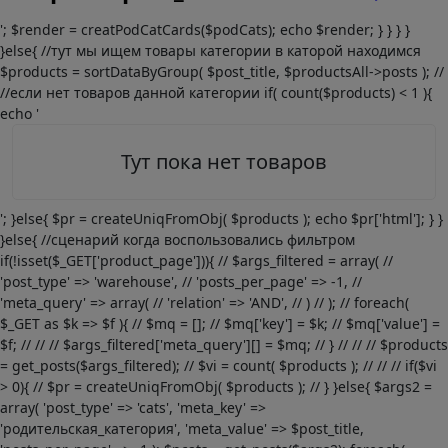
'; $render = creatPodCatCards($podCats); echo $render; } } } }
}else{ //тут мы ищем товары категории в каторой находимся
$products = sortDataByGroup( $post_title, $productsAll->posts ); //
//если нет товаров данной категории if( count($products) < 1 ){
echo '
Тут пока нет товаров
'; }else{ $pr = createUniqFromObj( $products ); echo $pr['html']; } }
}else{ //сценарий когда воспользовались фильтром
if(!isset($_GET['product_page'])){ // $args_filtered = array( //
'post_type' => 'warehouse', // 'posts_per_page' => -1, //
'meta_query' => array( // 'relation' => 'AND', // ) // ); // foreach(
$_GET as $k => $f ){ // $mq = []; // $mq['key'] = $k; // $mq['value'] =
$f; // // // $args_filtered['meta_query'][] = $mq; // } // // // $products
= get_posts($args_filtered); // $vi = count( $products ); // // // if($vi
> 0){ // $pr = createUniqFromObj( $products ); // } }else{ $args2 =
array( 'post_type' => 'cats', 'meta_key' =>
'родительская_категория', 'meta_value' => $post_title,