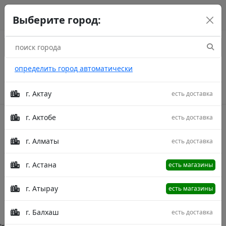
г. Астана
рус
каз
eng
Выберите город:
определить город автоматически
г. Актау
есть доставка
г. Актобе
есть доставка
Акции
г. Алматы
есть доставка
Дорожки Familliare
г. Астана
есть магазины
Главная
Категории
Дорожки Familliare
г. Атырау
есть магазины
Описание в процессе модерации.
г. Балхаш
есть доставка