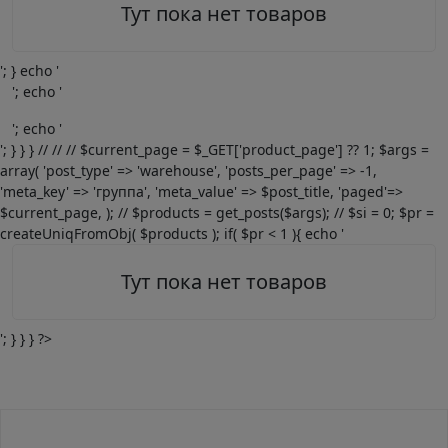
Тут пока нет товаров
'; } echo '
'; echo '
'; echo '
'; } } } // // // $current_page = $_GET['product_page'] ?? 1; $args =
array( 'post_type' => 'warehouse', 'posts_per_page' => -1,
'meta_key' => 'группа', 'meta_value' => $post_title, 'paged'=>
$current_page, ); // $products = get_posts($args); // $si = 0; $pr =
createUniqFromObj( $products ); if( $pr < 1 ){ echo '
Тут пока нет товаров
'; } } } ?>