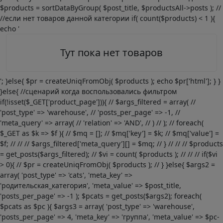
$products = sortDataByGroup( $post_title, $productsAll->posts ); //
//если нет товаров данной категории if( count($products) < 1 ){
echo '
Тут пока нет товаров
'; }else{ $pr = createUniqFromObj( $products ); echo $pr['html']; } }
}else{ //сценарий когда воспользовались фильтром
if(!isset($_GET['product_page'])){ // $args_filtered = array( //
'post_type' => 'warehouse', // 'posts_per_page' => -1, //
'meta_query' => array( // 'relation' => 'AND', // ) // ); // foreach(
$_GET as $k => $f ){ // $mq = []; // $mq['key'] = $k; // $mq['value'] =
$f; // // // $args_filtered['meta_query'][] = $mq; // } // // // $products
= get_posts($args_filtered); // $vi = count( $products ); // // // if($vi
> 0){ // $pr = createUniqFromObj( $products ); // } }else{ $args2 =
array( 'post_type' => 'cats', 'meta_key' =>
'родительская_категория', 'meta_value' => $post_title,
'posts_per_page' => -1 ); $pcats = get_posts($args2); foreach(
$pcats as $pc ){ $args3 = array( 'post_type' => 'warehouse',
'posts_per_page' => 4, 'meta_key' => 'группа', 'meta_value' => $pc-