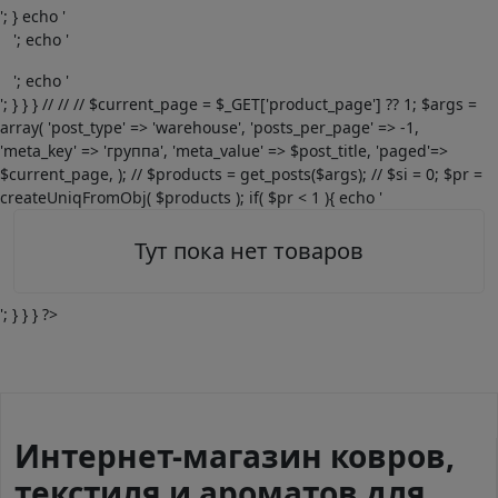
'; } echo '
'; echo '
'; echo '
'; } } } // // // $current_page = $_GET['product_page'] ?? 1; $args =
array( 'post_type' => 'warehouse', 'posts_per_page' => -1,
'meta_key' => 'группа', 'meta_value' => $post_title, 'paged'=>
$current_page, ); // $products = get_posts($args); // $si = 0; $pr =
createUniqFromObj( $products ); if( $pr < 1 ){ echo '
Тут пока нет товаров
'; } } } ?>
Интернет-магазин ковров,
текстиля и ароматов для