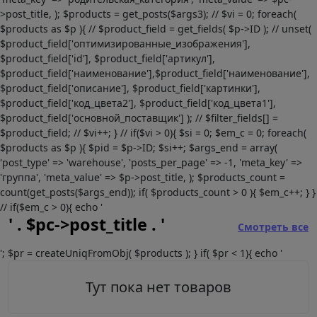
>post_title, ); $products = get_posts($args3); // $vi = 0; foreach(
$products as $p ){ // $product_field = get_fields( $p->ID ); // unset(
$product_field['оптимизированные_изображения'],
$product_field['id'], $product_field['артикул'],
$product_field['наименование'],$product_field['наименование'],
$product_field['описание'], $product_field['картинки'],
$product_field['код_цвета2'], $product_field['код_цвета1'],
$product_field['основной_поставщик'] ); // $filter_fields[] =
$product_field; // $vi++; } // if($vi > 0){ $si = 0; $em_c = 0; foreach(
$products as $p ){ $pid = $p->ID; $si++; $args_end = array(
'post_type' => 'warehouse', 'posts_per_page' => -1, 'meta_key' =>
'группа', 'meta_value' => $p->post_title, ); $products_count =
count(get_posts($args_end)); if( $products_count > 0 ){ $em_c++; } }
// if($em_c > 0){ echo '
' . $pc->post_title . '
Смотреть все
'; $pr = createUniqFromObj( $products ); } if( $pr < 1){ echo '
Тут пока нет товаров