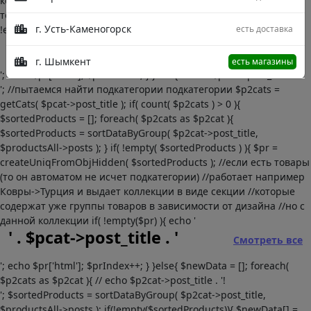
коллекции в виде секции //которые содержат уже группы
товаров в зависимости от дизайна //но с данной коллекции if(
г. Усть-Каменогорск
есть доставка
!empty($pr) ){ echo '
' . $pcat->post_title . '
Смотреть все
г. Шымкент
есть магазины
'; echo $pr['html']; $prIndex++; } }else{ //echo $pcat->post_title . '
'; //пытаемся найти подкатегории подкатегории $p2cats =
getCats( $pcat->post_title ); if( count( $p2cats ) > 0 ){
$sortedProducts = []; foreach( $p2cats as $p2cat ){
$sortedProducts = sortDataByGroup( $p2cat->post_title,
$productsAll->posts ); } if( !empty( $sortedProducts ) ){ $pr =
createUniqFromObjHidden( $sortedProducts ); //если есть товары
(то он автоматом не исчет подкатегории) //работает например
Ковры->Турция и выдает коллекции в виде секции //которые
содержат уже группы товаров в зависимости от дизайна //но с
данной коллекции if( !empty($pr) ){ echo '
' . $pcat->post_title . '
Смотреть все
'; echo $pr['html']; $prIndex++; } }else{ $newData = []; foreach(
$p2cats as $p2cat ){ // echo $p2cat->post_title . '!
'; $sortedProducts = sortDataByGroup( $p2cat->post_title,
$productsAll->posts ); if(!empty($sortedProducts)){ $newData[] =