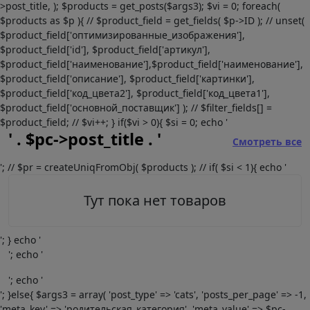
>post_title, ); $products = get_posts($args3); $vi = 0; foreach(
$products as $p ){ // $product_field = get_fields( $p->ID ); // unset(
$product_field['оптимизированные_изображения'],
$product_field['id'], $product_field['артикул'],
$product_field['наименование'],$product_field['наименование'],
$product_field['описание'], $product_field['картинки'],
$product_field['код_цвета2'], $product_field['код_цвета1'],
$product_field['основной_поставщик'] ); // $filter_fields[] =
$product_field; // $vi++; } if($vi > 0){ $si = 0; echo '
' . $pc->post_title . '
Смотреть все
'; // $pr = createUniqFromObj( $products ); // if( $si < 1){ echo '
Тут пока нет товаров
'; } echo '
'; echo '
'; echo '
'; }else{ $args3 = array( 'post_type' => 'cats', 'posts_per_page' => -1,
'meta_key' => 'родительская_категория', 'meta_value' => $pc-