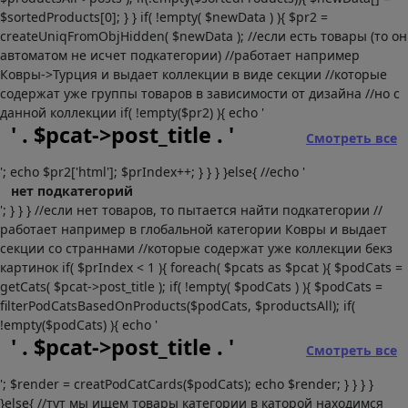
$sortedProducts[0]; } } if( !empty( $newData ) ){ $pr2 =
createUniqFromObjHidden( $newData ); //если есть товары (то он
автоматом не исчет подкатегории) //работает например
Ковры->Турция и выдает коллекции в виде секции //которые
содержат уже группы товаров в зависимости от дизайна //но с
данной коллекции if( !empty($pr2) ){ echo '
' . $pcat->post_title . '
Смотреть все
'; echo $pr2['html']; $prIndex++; } } } }else{ //echo '
нет подкатегорий
'; } } } //если нет товаров, то пытается найти подкатегории //
работает например в глобальной категории Ковры и выдает
секции со страннами //которые содержат уже коллекции бекз
картинок if( $prIndex < 1 ){ foreach( $pcats as $pcat ){ $podCats =
getCats( $pcat->post_title ); if( !empty( $podCats ) ){ $podCats =
filterPodCatsBasedOnProducts($podCats, $productsAll); if(
!empty($podCats) ){ echo '
' . $pcat->post_title . '
Смотреть все
'; $render = creatPodCatCards($podCats); echo $render; } } } }
}else{ //тут мы ищем товары категории в каторой находимся