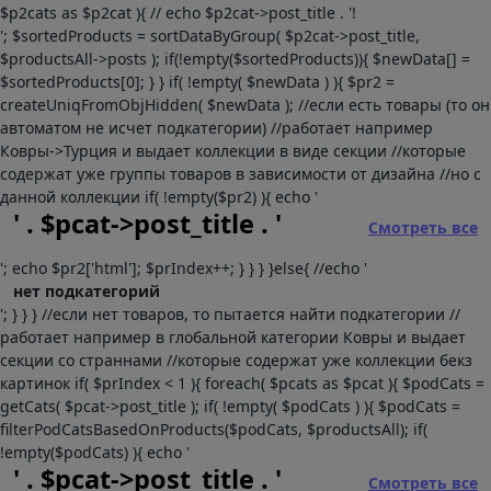
$p2cats as $p2cat ){ // echo $p2cat->post_title . '!
'; $sortedProducts = sortDataByGroup( $p2cat->post_title,
$productsAll->posts ); if(!empty($sortedProducts)){ $newData[] =
$sortedProducts[0]; } } if( !empty( $newData ) ){ $pr2 =
createUniqFromObjHidden( $newData ); //если есть товары (то он
автоматом не исчет подкатегории) //работает например
Ковры->Турция и выдает коллекции в виде секции //которые
содержат уже группы товаров в зависимости от дизайна //но с
данной коллекции if( !empty($pr2) ){ echo '
' . $pcat->post_title . '
Смотреть все
'; echo $pr2['html']; $prIndex++; } } } }else{ //echo '
нет подкатегорий
'; } } } //если нет товаров, то пытается найти подкатегории //
работает например в глобальной категории Ковры и выдает
секции со страннами //которые содержат уже коллекции бекз
картинок if( $prIndex < 1 ){ foreach( $pcats as $pcat ){ $podCats =
getCats( $pcat->post_title ); if( !empty( $podCats ) ){ $podCats =
filterPodCatsBasedOnProducts($podCats, $productsAll); if(
!empty($podCats) ){ echo '
' . $pcat->post_title . '
Смотреть все