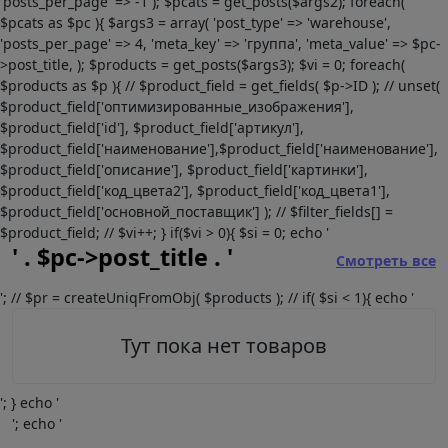
'posts_per_page' => -1 ); $pcats = get_posts($args2); foreach(
$pcats as $pc ){ $args3 = array( 'post_type' => 'warehouse',
'posts_per_page' => 4, 'meta_key' => 'группа', 'meta_value' => $pc-
>post_title, ); $products = get_posts($args3); $vi = 0; foreach(
$products as $p ){ // $product_field = get_fields( $p->ID ); // unset(
$product_field['оптимизированные_изображения'],
$product_field['id'], $product_field['артикул'],
$product_field['наименование'],$product_field['наименование'],
$product_field['описание'], $product_field['картинки'],
$product_field['код_цвета2'], $product_field['код_цвета1'],
$product_field['основной_поставщик'] ); // $filter_fields[] =
$product_field; // $vi++; } if($vi > 0){ $si = 0; echo '
' . $pc->post_title . '
Смотреть все
'; // $pr = createUniqFromObj( $products ); // if( $si < 1){ echo '
Тут пока нет товаров
'; } echo '
'; echo '