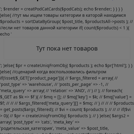
'; $render = creatPodCatCards($podCats); echo $render; } } } }
}else{ //тут мы ищем товары категории в каторой находимся
$products = sortDataByGroup( $post_title, $productsAll->posts ); //
//если нет товаров данной категории if( count($products) < 1 ){
echo '
Тут пока нет товаров
'; }else{ $pr = createUniqFromObj( $products ); echo $pr['html']; } }
}else{ //сценарий когда воспользовались фильтром
if(!isset($_GET['product_page'])){ // $args_filtered = array( //
'post_type' => 'warehouse', // 'posts_per_page' => -1, //
'meta_query' => array( // 'relation' => 'AND', // ) // ); // foreach(
$_GET as $k => $f ){ // $mq = []; // $mq['key'] = $k; // $mq['value'] =
$f; // // // $args_filtered['meta_query'][] = $mq; // } // // // $products
= get_posts($args_filtered); // $vi = count( $products ); // // // if($vi
> 0){ // $pr = createUniqFromObj( $products ); // } }else{ $args2 =
array( 'post_type' => 'cats', 'meta_key' =>
'родительская_категория', 'meta_value' => $post_title,