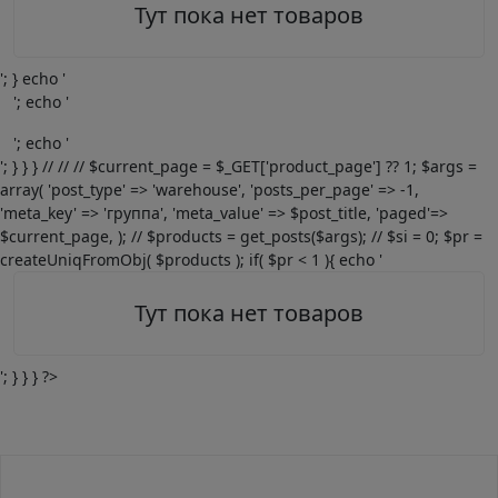
Тут пока нет товаров
'; } echo '
'; echo '
'; echo '
'; } } } // // // $current_page = $_GET['product_page'] ?? 1; $args =
array( 'post_type' => 'warehouse', 'posts_per_page' => -1,
'meta_key' => 'группа', 'meta_value' => $post_title, 'paged'=>
$current_page, ); // $products = get_posts($args); // $si = 0; $pr =
createUniqFromObj( $products ); if( $pr < 1 ){ echo '
Тут пока нет товаров
'; } } } ?>