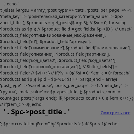
'; echo '
'; }else{ $args3 = array( 'post_type' => 'cats', 'posts_per_page' => -1,
'meta_key' => 'родительская_категория', 'meta_value' => $pc-
>post_title, ); $products = get_posts($args3); // $vi = 0; foreach(
$products as $p ){ // $product_field = get_fields( $p->ID ); // unset(
$product_field['оптимизированные_изображения'],
$product_field['id'], $product_field['артикул'],
$product_field['наименование'],$product_field['наименование'],
$product_field['описание'], $product_field['картинки'],
$product_field['код_цвета2'], $product_field['код_цвета1'],
$product_field['основной_поставщик'] ); // $filter_fields[] =
$product_field; // $vi++; } // if($vi > 0){ $si = 0; $em_c = 0; foreach(
$products as $p ){ $pid = $p->ID; $si++; $args_end = array(
'post_type' => 'warehouse', 'posts_per_page' => -1, 'meta_key' =>
'группа', 'meta_value' => $p->post_title, ); $products_count =
count(get_posts($args_end)); if( $products_count > 0 ){ $em_c++; } }
// if($em_c > 0){ echo '
' . $pc->post_title . '
Смотреть все
'; $pr = createUniqFromObj( $products ); } if( $pr < 1){ echo '