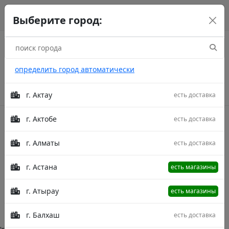
г. Астана
рус
каз
eng
Выберите город:
определить город автоматически
г. Актау
есть доставка
г. Актобе
есть доставка
Акции
г. Алматы
есть доставка
Дорожки Elegance
г. Астана
есть магазины
Главная
Категории
Дорожки Elegance
г. Атырау
есть магазины
Описание в процессе модерации.
г. Балхаш
есть доставка