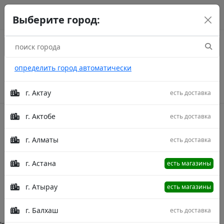
г. Астана
рус
каз
eng
Выберите город:
определить город автоматически
г. Актау
есть доставка
г. Актобе
есть доставка
Акции
г. Алматы
есть доставка
Дорожки Dersu
г. Астана
есть магазины
Главная
Категории
Дорожки Dersu
г. Атырау
есть магазины
Описание в процессе модерации.
г. Балхаш
есть доставка