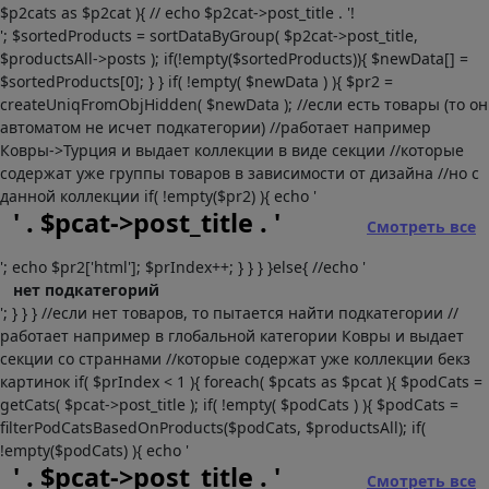
$p2cats as $p2cat ){ // echo $p2cat->post_title . '!
'; $sortedProducts = sortDataByGroup( $p2cat->post_title,
$productsAll->posts ); if(!empty($sortedProducts)){ $newData[] =
$sortedProducts[0]; } } if( !empty( $newData ) ){ $pr2 =
createUniqFromObjHidden( $newData ); //если есть товары (то он
автоматом не исчет подкатегории) //работает например
Ковры->Турция и выдает коллекции в виде секции //которые
содержат уже группы товаров в зависимости от дизайна //но с
данной коллекции if( !empty($pr2) ){ echo '
' . $pcat->post_title . '
Смотреть все
'; echo $pr2['html']; $prIndex++; } } } }else{ //echo '
нет подкатегорий
'; } } } //если нет товаров, то пытается найти подкатегории //
работает например в глобальной категории Ковры и выдает
секции со страннами //которые содержат уже коллекции бекз
картинок if( $prIndex < 1 ){ foreach( $pcats as $pcat ){ $podCats =
getCats( $pcat->post_title ); if( !empty( $podCats ) ){ $podCats =
filterPodCatsBasedOnProducts($podCats, $productsAll); if(
!empty($podCats) ){ echo '
' . $pcat->post_title . '
Смотреть все