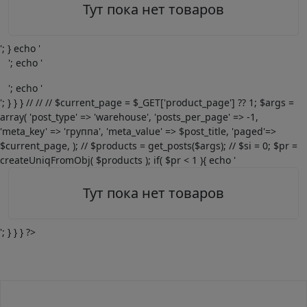
Тут пока нет товаров
'; } echo '
'; echo '
'; echo '
'; } } } // // // $current_page = $_GET['product_page'] ?? 1; $args =
array( 'post_type' => 'warehouse', 'posts_per_page' => -1,
'meta_key' => 'группа', 'meta_value' => $post_title, 'paged'=>
$current_page, ); // $products = get_posts($args); // $si = 0; $pr =
createUniqFromObj( $products ); if( $pr < 1 ){ echo '
Тут пока нет товаров
'; } } } ?>