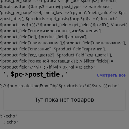
'posts_per_page' => -1 ); $pcats = get_posts($args2); foreach(
$pcats as $pc ){ $args3 = array( 'post_type' => 'warehouse',
'posts_per_page' => 4, 'meta_key' => 'группа', 'meta_value' => $pc-
>post_title, ); $products = get_posts($args3); $vi = 0; foreach(
$products as $p ){ // $product_field = get_fields( $p->ID ); // unset(
$product_field['оптимизированные_изображения'],
$product_field['id'], $product_field['артикул'],
$product_field['наименование'],$product_field['наименование'],
$product_field['описание'], $product_field['картинки'],
$product_field['код_цвета2'], $product_field['код_цвета1'],
$product_field['основной_поставщик'] ); // $filter_fields[] =
$product_field; // $vi++; } if($vi > 0){ $si = 0; echo '
' . $pc->post_title . '
Смотреть все
'; // $pr = createUniqFromObj( $products ); // if( $si < 1){ echo '
Тут пока нет товаров
'; } echo '
'; echo '