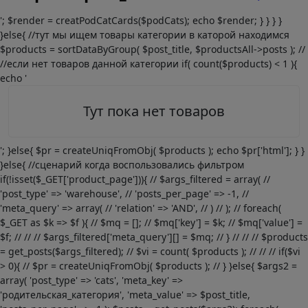
'; $render = creatPodCatCards($podCats); echo $render; } } } }
}else{ //тут мы ищем товары категории в каторой находимся
$products = sortDataByGroup( $post_title, $productsAll->posts ); //
//если нет товаров данной категории if( count($products) < 1 ){
echo '
Тут пока нет товаров
'; }else{ $pr = createUniqFromObj( $products ); echo $pr['html']; } }
}else{ //сценарий когда воспользовались фильтром
if(!isset($_GET['product_page'])){ // $args_filtered = array( //
'post_type' => 'warehouse', // 'posts_per_page' => -1, //
'meta_query' => array( // 'relation' => 'AND', // ) // ); // foreach(
$_GET as $k => $f ){ // $mq = []; // $mq['key'] = $k; // $mq['value'] =
$f; // // // $args_filtered['meta_query'][] = $mq; // } // // // $products
= get_posts($args_filtered); // $vi = count( $products ); // // // if($vi
> 0){ // $pr = createUniqFromObj( $products ); // } }else{ $args2 =
array( 'post_type' => 'cats', 'meta_key' =>
'родительская_категория', 'meta_value' => $post_title,