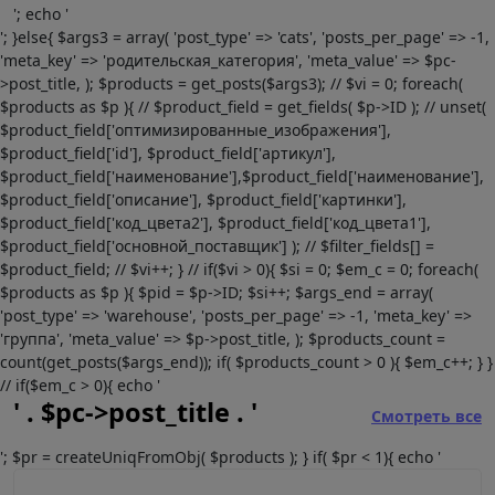
'; echo '
'; }else{ $args3 = array( 'post_type' => 'cats', 'posts_per_page' => -1,
'meta_key' => 'родительская_категория', 'meta_value' => $pc-
>post_title, ); $products = get_posts($args3); // $vi = 0; foreach(
$products as $p ){ // $product_field = get_fields( $p->ID ); // unset(
$product_field['оптимизированные_изображения'],
$product_field['id'], $product_field['артикул'],
$product_field['наименование'],$product_field['наименование'],
$product_field['описание'], $product_field['картинки'],
$product_field['код_цвета2'], $product_field['код_цвета1'],
$product_field['основной_поставщик'] ); // $filter_fields[] =
$product_field; // $vi++; } // if($vi > 0){ $si = 0; $em_c = 0; foreach(
$products as $p ){ $pid = $p->ID; $si++; $args_end = array(
'post_type' => 'warehouse', 'posts_per_page' => -1, 'meta_key' =>
'группа', 'meta_value' => $p->post_title, ); $products_count =
count(get_posts($args_end)); if( $products_count > 0 ){ $em_c++; } }
// if($em_c > 0){ echo '
' . $pc->post_title . '
Смотреть все
'; $pr = createUniqFromObj( $products ); } if( $pr < 1){ echo '