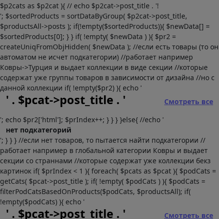
$p2cats as $p2cat ){ // echo $p2cat->post_title . '!
'; $sortedProducts = sortDataByGroup( $p2cat->post_title,
$productsAll->posts ); if(!empty($sortedProducts)){ $newData[] =
$sortedProducts[0]; } } if( !empty( $newData ) ){ $pr2 =
createUniqFromObjHidden( $newData ); //если есть товары (то он
автоматом не исчет подкатегории) //работает например
Ковры->Турция и выдает коллекции в виде секции //которые
содержат уже группы товаров в зависимости от дизайна //но с
данной коллекции if( !empty($pr2) ){ echo '
' . $pcat->post_title . '
Смотреть все
'; echo $pr2['html']; $prIndex++; } } } }else{ //echo '
нет подкатегорий
'; } } } //если нет товаров, то пытается найти подкатегории //
работает например в глобальной категории Ковры и выдает
секции со страннами //которые содержат уже коллекции бекз
картинок if( $prIndex < 1 ){ foreach( $pcats as $pcat ){ $podCats =
getCats( $pcat->post_title ); if( !empty( $podCats ) ){ $podCats =
filterPodCatsBasedOnProducts($podCats, $productsAll); if(
!empty($podCats) ){ echo '
' . $pcat->post_title . '
Смотреть все