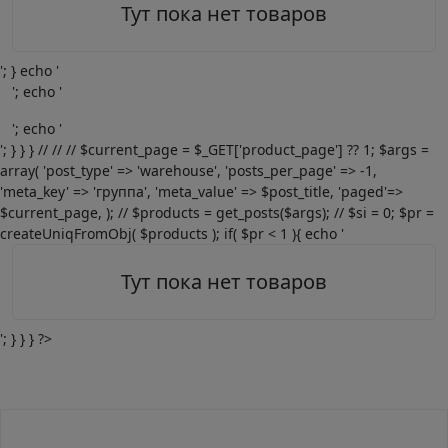
Тут пока нет товаров
'; } echo '
'; echo '
'; echo '
'; } } } // // // $current_page = $_GET['product_page'] ?? 1; $args =
array( 'post_type' => 'warehouse', 'posts_per_page' => -1,
'meta_key' => 'группа', 'meta_value' => $post_title, 'paged'=>
$current_page, ); // $products = get_posts($args); // $si = 0; $pr =
createUniqFromObj( $products ); if( $pr < 1 ){ echo '
Тут пока нет товаров
'; } } } ?>