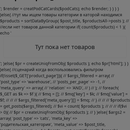
'; $render = creatPodCatCards($podCats); echo $render; } } } }
}else{ //тут мы ищем товары категории в каторой находимся
$products = sortDataByGroup( $post_title, $productsAll->posts ); //
//если нет товаров данной категории if( count($products) < 1 ){
echo '
Тут пока нет товаров
'; }else{ $pr = createUniqFromObj( $products ); echo $pr['html']; } }
}else{ //сценарий когда воспользовались фильтром
if(!isset($_GET['product_page'])){ // $args_filtered = array( //
'post_type' => 'warehouse', // 'posts_per_page' => -1, //
'meta_query' => array( // 'relation' => 'AND', // ) // ); // foreach(
$_GET as $k => $f ){ // $mq = []; // $mq['key'] = $k; // $mq['value'] =
$f; // // // $args_filtered['meta_query'][] = $mq; // } // // // $products
= get_posts($args_filtered); // $vi = count( $products ); // // // if($vi
> 0){ // $pr = createUniqFromObj( $products ); // } }else{ $args2 =
array( 'post_type' => 'cats', 'meta_key' =>
'родительская_категория', 'meta_value' => $post_title,