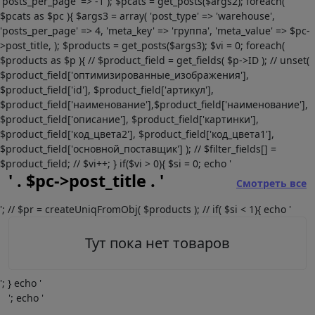
'posts_per_page' => -1 ); $pcats = get_posts($args2); foreach(
$pcats as $pc ){ $args3 = array( 'post_type' => 'warehouse',
'posts_per_page' => 4, 'meta_key' => 'группа', 'meta_value' => $pc-
>post_title, ); $products = get_posts($args3); $vi = 0; foreach(
$products as $p ){ // $product_field = get_fields( $p->ID ); // unset(
$product_field['оптимизированные_изображения'],
$product_field['id'], $product_field['артикул'],
$product_field['наименование'],$product_field['наименование'],
$product_field['описание'], $product_field['картинки'],
$product_field['код_цвета2'], $product_field['код_цвета1'],
$product_field['основной_поставщик'] ); // $filter_fields[] =
$product_field; // $vi++; } if($vi > 0){ $si = 0; echo '
' . $pc->post_title . '
Смотреть все
'; // $pr = createUniqFromObj( $products ); // if( $si < 1){ echo '
Тут пока нет товаров
'; } echo '
'; echo '