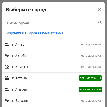
г. Астана
рус
каз
eng
Выберите город:
определить город автоматически
г. Актау
есть доставка
г. Актобе
есть доставка
Акции
г. Алматы
есть доставка
Crystal
г. Астана
есть магазины
Главная
Категории
Crystal
г. Атырау
есть магазины
Описание в процессе модерации.
г. Балхаш
есть доставка