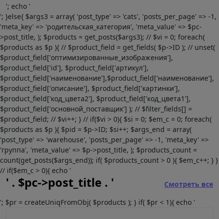
'; echo '
'; }else{ $args3 = array( 'post_type' => 'cats', 'posts_per_page' => -1,
'meta_key' => 'родительская_категория', 'meta_value' => $pc-
>post_title, ); $products = get_posts($args3); // $vi = 0; foreach(
$products as $p ){ // $product_field = get_fields( $p->ID ); // unset(
$product_field['оптимизированные_изображения'],
$product_field['id'], $product_field['артикул'],
$product_field['наименование'],$product_field['наименование'],
$product_field['описание'], $product_field['картинки'],
$product_field['код_цвета2'], $product_field['код_цвета1'],
$product_field['основной_поставщик'] ); // $filter_fields[] =
$product_field; // $vi++; } // if($vi > 0){ $si = 0; $em_c = 0; foreach(
$products as $p ){ $pid = $p->ID; $si++; $args_end = array(
'post_type' => 'warehouse', 'posts_per_page' => -1, 'meta_key' =>
'группа', 'meta_value' => $p->post_title, ); $products_count =
count(get_posts($args_end)); if( $products_count > 0 ){ $em_c++; } }
// if($em_c > 0){ echo '
' . $pc->post_title . '
Смотреть все
'; $pr = createUniqFromObj( $products ); } if( $pr < 1){ echo '