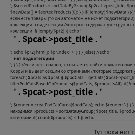
'; $sortedProducts = sortDataByGroup( $p2cat->post_title, $pro
$newData[] = $sortedProducts[0]; } } if( !empty( $newData ) )
если есть товары (то он автоматом не исчет подкатегории
коллекции в виде секции //которые содержат уже группы т
коллекции if( !empty($pr2) ){ echo '
' . $pcat->post_title . '
'; echo $pr2['html']; $prIndex++; } } } }else{ //echo '
нет подкатегорий
'; } } } //если нет товаров, то пытается найти подкатегор
Ковры и выдает секции со страннами //которые содержат уж
foreach( $pcats as $pcat ){ $podCats = getCats( $pcat->post_titl
filterPodCatsBasedOnProducts($podCats, $productsAll); if( !em
' . $pcat->post_title . '
'; $render = creatPodCatCards($podCats); echo $render; } } }
находимся $products = sortDataByGroup( $post_title, $produc
категории if( count($products) < 1 ){ echo '
Тут пока нет 