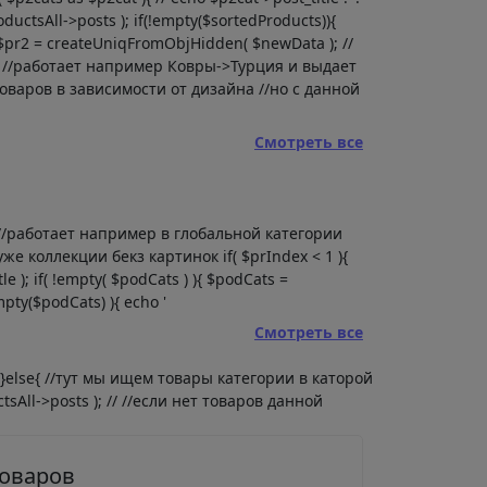
ductsAll->posts ); if(!empty($sortedProducts)){
{ $pr2 = createUniqFromObjHidden( $newData ); //
) //работает например Ковры->Турция и выдает
оваров в зависимости от дизайна //но с данной
Смотреть все
ии //работает например в глобальной категории
е коллекции бекз картинок if( $prIndex < 1 ){
e ); if( !empty( $podCats ) ){ $podCats =
pty($podCats) ){ echo '
Смотреть все
 } }else{ //тут мы ищем товары категории в каторой
tsAll->posts ); // //если нет товаров данной
товаров