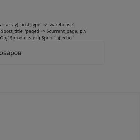
gs = array( 'post_type' => 'warehouse',
$post_title, 'paged'=> $current_page, ); //
j( $products ); if( $pr < 1 ){ echo '
товаров