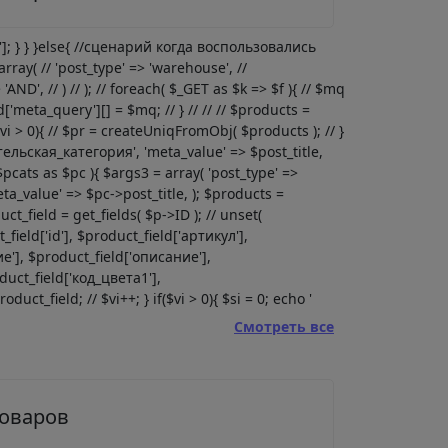
l']; } } }else{ //сценарий когда воспользовались
rray( // 'post_type' => 'warehouse', //
'AND', // ) // ); // foreach( $_GET as $k => $f ){ // $mq
red['meta_query'][] = $mq; // } // // // $products =
($vi > 0){ // $pr = createUniqFromObj( $products ); // }
ительская_категория', 'meta_value' => $post_title,
$pcats as $pc ){ $args3 = array( 'post_type' =>
ta_value' => $pc->post_title, ); $products =
ct_field = get_fields( $p->ID ); // unset(
ld['id'], $product_field['артикул'],
'], $product_field['описание'],
duct_field['код_цвета1'],
uct_field; // $vi++; } if($vi > 0){ $si = 0; echo '
Смотреть все
товаров