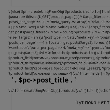
'; }else{ $pr = createUniqFromObj( $products ); echo $pr['htm
фильтром if(!isset($_GET['product_page'])){ // $args_filtered = a
'posts_per_page' => -1, // 'meta_query' => array( // 'relation' => 
= []; // $mq['key'] = $k; // $mq['value'] = $f; // // // $args_filte
get_posts($args_filtered); // $vi = count( $products ); // // // if
}else{ $args2 = array( 'post_type' => 'cats', 'meta_key' => 'род
'posts_per_page' => -1 ); $pcats = get_posts($args2); foreach( 
'warehouse', 'posts_per_page' => 4, 'meta_key' => 'группа', 'me
get_posts($args3); $vi = 0; foreach( $products as $p ){ // $produ
$product_field['оптимизированные_изображения'], $product_fie
$product_field['наименование'],$product_field['наименование
$product_field['картинки'], $product_field['код_цвета2'], $pro
$product_field['основной_поставщик'] ); // $filter_fields[] = $prod
' . $pc->post_title . '
'; // $pr = createUniqFromObj( $products ); // if( $si < 1){ echo '
Тут пока нет 