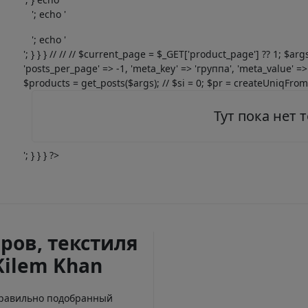
'; echo '
'; echo '
'; } } } // // // $current_page = $_GET['product_page'] ?? 1; $ar
'posts_per_page' => -1, 'meta_key' => 'группа', 'meta_value' => 
$products = get_posts($args); // $si = 0; $pr = createUniqFromOb
Тут пока нет 
'; } } } ?>
ров, текстиля
Kilem Khan
Правильно подобранный