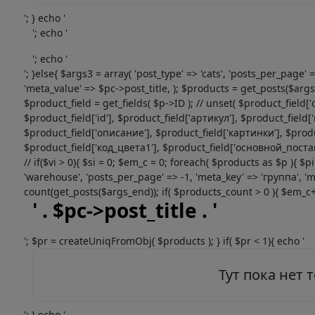
'; } echo '
'; echo '
'; echo '
'; }else{ $args3 = array( 'post_type' => 'cats', 'posts_per_page
'meta_value' => $pc->post_title, ); $products = get_posts($args3)
$product_field = get_fields( $p->ID ); // unset( $product_fi
$product_field['id'], $product_field['артикул'], $product_fie
$product_field['описание'], $product_field['картинки'], $produ
$product_field['код_цвета1'], $product_field['основной_поставщик
// if($vi > 0){ $si = 0; $em_c = 0; foreach( $products as $p ){ $
'warehouse', 'posts_per_page' => -1, 'meta_key' => 'группа', 'm
count(get_posts($args_end)); if( $products_count > 0 ){ $em_c++;
' . $pc->post_title . '
'; $pr = createUniqFromObj( $products ); } if( $pr < 1){ echo '
Тут пока нет 
'; } echo '