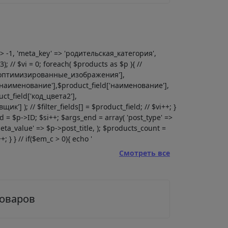
' => -1, 'meta_key' => 'родительская_категория',
; // $vi = 0; foreach( $products as $p ){ //
eld['оптимизированные_изображения'],
ld['наименование'],$product_field['наименование'],
ct_field['код_цвета2'],
'] ); // $filter_fields[] = $product_field; // $vi++; }
pid = $p->ID; $si++; $args_end = array( 'post_type' =>
eta_value' => $p->post_title, ); $products_count =
 } } // if($em_c > 0){ echo '
Смотреть все
товаров