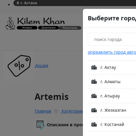
г. Астана
Выберите горо
определить город авт
Акции
г. Актау
г. Алматы
Artemis
г. Атырау
г. Жезказган
Главная
Категории
Artemis
г. Костанай
Описание в процессе модерации.