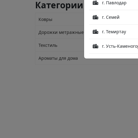
Категории
г. Павлодар
г. Семей
Ковры
г. Темиртау
Дорожки метражные
Текстиль
г. Усть-Каменого
Ароматы для дома