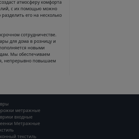
создаст атмосферу комфорта
елий, с их помощью можно
 разделить его на несколько
осрочном сотрудничестве.
ары для дома в розницу и
 пополняется новыми
ндам. Мы обеспечиваем
ся, непрерывно повышаем
овры
орожки метражные
врики входные
леенки Метражные
кстиль
хонный текстиль