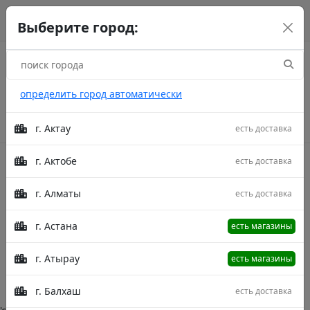
г. Астана
рус
каз
eng
Выберите город:
определить город автоматически
г. Актау
есть доставка
г. Актобе
есть доставка
Акции
г. Алматы
есть доставка
Amazon
г. Астана
есть магазины
Главная
Категории
Amazon
г. Атырау
есть магазины
Описание в процессе модерации.
г. Балхаш
есть доставка