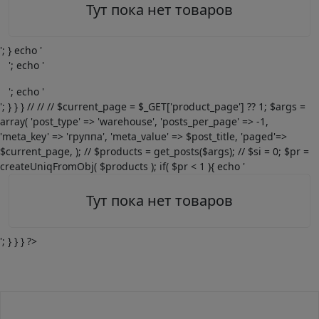
Тут пока нет товаров
'; } echo '
'; echo '
'; echo '
'; } } } // // // $current_page = $_GET['product_page'] ?? 1; $args =
array( 'post_type' => 'warehouse', 'posts_per_page' => -1,
'meta_key' => 'группа', 'meta_value' => $post_title, 'paged'=>
$current_page, ); // $products = get_posts($args); // $si = 0; $pr =
createUniqFromObj( $products ); if( $pr < 1 ){ echo '
Тут пока нет товаров
'; } } } ?>