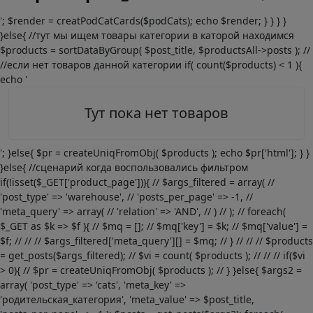
'; $render = creatPodCatCards($podCats); echo $render; } } } }
}else{ //тут мы ищем товары категории в каторой находимся
$products = sortDataByGroup( $post_title, $productsAll->posts ); //
//если нет товаров данной категории if( count($products) < 1 ){
echo '
Тут пока нет товаров
'; }else{ $pr = createUniqFromObj( $products ); echo $pr['html']; } }
}else{ //сценарий когда воспользовались фильтром
if(!isset($_GET['product_page'])){ // $args_filtered = array( //
'post_type' => 'warehouse', // 'posts_per_page' => -1, //
'meta_query' => array( // 'relation' => 'AND', // ) // ); // foreach(
$_GET as $k => $f ){ // $mq = []; // $mq['key'] = $k; // $mq['value'] =
$f; // // // $args_filtered['meta_query'][] = $mq; // } // // // $products
= get_posts($args_filtered); // $vi = count( $products ); // // // if($vi
> 0){ // $pr = createUniqFromObj( $products ); // } }else{ $args2 =
array( 'post_type' => 'cats', 'meta_key' =>
'родительская_категория', 'meta_value' => $post_title,