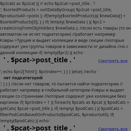
$p2cats as $p2cat ){ // echo $p2cat->post_title . '!
'; $sortedProducts = sortDataByGroup( $p2cat->post_title,
$productsAll->posts ); if(!empty($sortedProducts)){ $newData[] =
$sortedProducts[0]; } } if( !empty( $newData ) ){ $pr2 =
createUniqFromObjHidden( $newData ); //если есть товары (то он
автоматом не исчет подкатегории) //работает например
Ковры->Турция и выдает коллекции в виде секции //которые
содержат уже группы товаров в зависимости от дизайна //но с
данной коллекции if( !empty($pr2) ){ echo '
' . $pcat->post_title . '
Смотреть все
'; echo $pr2['html']; $prIndex++; } } } }else{ //echo '
нет подкатегорий
'; } } } //если нет товаров, то пытается найти подкатегории //
работает например в глобальной категории Ковры и выдает
секции со страннами //которые содержат уже коллекции бекз
картинок if( $prIndex < 1 ){ foreach( $pcats as $pcat ){ $podCats =
getCats( $pcat->post_title ); if( !empty( $podCats ) ){ $podCats =
filterPodCatsBasedOnProducts($podCats, $productsAll); if(
!empty($podCats) ){ echo '
' . $pcat->post_title . '
Смотреть все