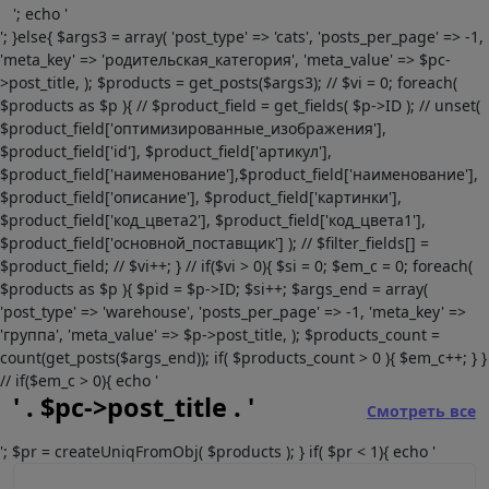
'; echo '
'; }else{ $args3 = array( 'post_type' => 'cats', 'posts_per_page' => -1,
'meta_key' => 'родительская_категория', 'meta_value' => $pc-
>post_title, ); $products = get_posts($args3); // $vi = 0; foreach(
$products as $p ){ // $product_field = get_fields( $p->ID ); // unset(
$product_field['оптимизированные_изображения'],
$product_field['id'], $product_field['артикул'],
$product_field['наименование'],$product_field['наименование'],
$product_field['описание'], $product_field['картинки'],
$product_field['код_цвета2'], $product_field['код_цвета1'],
$product_field['основной_поставщик'] ); // $filter_fields[] =
$product_field; // $vi++; } // if($vi > 0){ $si = 0; $em_c = 0; foreach(
$products as $p ){ $pid = $p->ID; $si++; $args_end = array(
'post_type' => 'warehouse', 'posts_per_page' => -1, 'meta_key' =>
'группа', 'meta_value' => $p->post_title, ); $products_count =
count(get_posts($args_end)); if( $products_count > 0 ){ $em_c++; } }
// if($em_c > 0){ echo '
' . $pc->post_title . '
Смотреть все
'; $pr = createUniqFromObj( $products ); } if( $pr < 1){ echo '