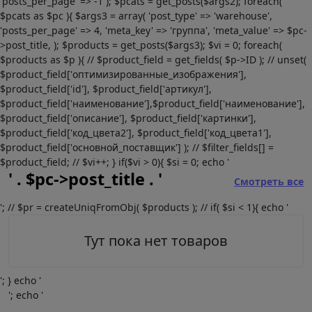
'posts_per_page' => -1 ); $pcats = get_posts($args2); foreach(
$pcats as $pc ){ $args3 = array( 'post_type' => 'warehouse',
'posts_per_page' => 4, 'meta_key' => 'группа', 'meta_value' => $pc-
>post_title, ); $products = get_posts($args3); $vi = 0; foreach(
$products as $p ){ // $product_field = get_fields( $p->ID ); // unset(
$product_field['оптимизированные_изображения'],
$product_field['id'], $product_field['артикул'],
$product_field['наименование'],$product_field['наименование'],
$product_field['описание'], $product_field['картинки'],
$product_field['код_цвета2'], $product_field['код_цвета1'],
$product_field['основной_поставщик'] ); // $filter_fields[] =
$product_field; // $vi++; } if($vi > 0){ $si = 0; echo '
' . $pc->post_title . '
Смотреть все
'; // $pr = createUniqFromObj( $products ); // if( $si < 1){ echo '
Тут пока нет товаров
'; } echo '
'; echo '