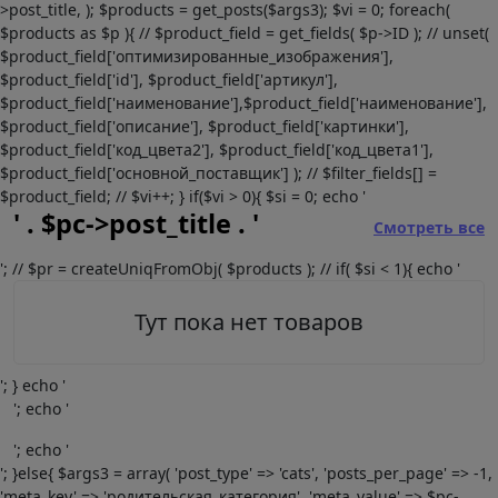
>post_title, ); $products = get_posts($args3); $vi = 0; foreach(
$products as $p ){ // $product_field = get_fields( $p->ID ); // unset(
$product_field['оптимизированные_изображения'],
$product_field['id'], $product_field['артикул'],
$product_field['наименование'],$product_field['наименование'],
$product_field['описание'], $product_field['картинки'],
$product_field['код_цвета2'], $product_field['код_цвета1'],
$product_field['основной_поставщик'] ); // $filter_fields[] =
$product_field; // $vi++; } if($vi > 0){ $si = 0; echo '
' . $pc->post_title . '
Смотреть все
'; // $pr = createUniqFromObj( $products ); // if( $si < 1){ echo '
Тут пока нет товаров
'; } echo '
'; echo '
'; echo '
'; }else{ $args3 = array( 'post_type' => 'cats', 'posts_per_page' => -1,
'meta_key' => 'родительская_категория', 'meta_value' => $pc-