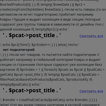
$sortedProducts[0]; } } if( !empty( $newData ) ){ $pr2 =
createUniqFromObjHidden( $newData ); //если есть товары (то он
автоматом не исчет подкатегории) //работает например
Ковры->Турция и выдает коллекции в виде секции //которые
содержат уже группы товаров в зависимости от дизайна //но с
данной коллекции if( !empty($pr2) ){ echo '
' . $pcat->post_title . '
Смотреть все
'; echo $pr2['html']; $prIndex++; } } } }else{ //echo '
нет подкатегорий
'; } } } //если нет товаров, то пытается найти подкатегории //
работает например в глобальной категории Ковры и выдает
секции со страннами //которые содержат уже коллекции бекз
картинок if( $prIndex < 1 ){ foreach( $pcats as $pcat ){ $podCats =
getCats( $pcat->post_title ); if( !empty( $podCats ) ){ $podCats =
filterPodCatsBasedOnProducts($podCats, $productsAll); if(
!empty($podCats) ){ echo '
' . $pcat->post_title . '
Смотреть все
'; $render = creatPodCatCards($podCats); echo $render; } } } }
}else{ //тут мы ищем товары категории в каторой находимся