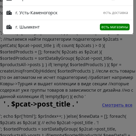
коллекции в виде секции //которые содержат уже группы
товаров в зависимости от дизайна //но с данной коллекции if(
г. Усть-Каменогорск
есть доставка
!empty($pr) ){ echo '
' . $pcat->post_title . '
Смотреть все
г. Шымкент
есть магазины
'; echo $pr['html']; $prIndex++; } }else{ //echo $pcat->post_title . '
'; //пытаемся найти подкатегории подкатегории $p2cats =
getCats( $pcat->post_title ); if( count( $p2cats ) > 0 ){
$sortedProducts = []; foreach( $p2cats as $p2cat ){
$sortedProducts = sortDataByGroup( $p2cat->post_title,
$productsAll->posts ); } if( !empty( $sortedProducts ) ){ $pr =
createUniqFromObjHidden( $sortedProducts ); //если есть товары
(то он автоматом не исчет подкатегории) //работает например
Ковры->Турция и выдает коллекции в виде секции //которые
содержат уже группы товаров в зависимости от дизайна //но с
данной коллекции if( !empty($pr) ){ echo '
' . $pcat->post_title . '
Смотреть все
'; echo $pr['html']; $prIndex++; } }else{ $newData = []; foreach(
$p2cats as $p2cat ){ // echo $p2cat->post_title . '!
'; $sortedProducts = sortDataByGroup( $p2cat->post_title,
$productsAll->posts ); if(!empty($sortedProducts)){ $newData[] =