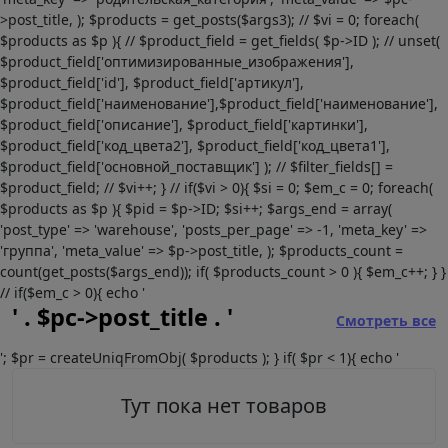
>post_title, ); $products = get_posts($args3); // $vi = 0; foreach(
$products as $p ){ // $product_field = get_fields( $p->ID ); // unset(
$product_field['оптимизированные_изображения'],
$product_field['id'], $product_field['артикул'],
$product_field['наименование'],$product_field['наименование'],
$product_field['описание'], $product_field['картинки'],
$product_field['код_цвета2'], $product_field['код_цвета1'],
$product_field['основной_поставщик'] ); // $filter_fields[] =
$product_field; // $vi++; } // if($vi > 0){ $si = 0; $em_c = 0; foreach(
$products as $p ){ $pid = $p->ID; $si++; $args_end = array(
'post_type' => 'warehouse', 'posts_per_page' => -1, 'meta_key' =>
'группа', 'meta_value' => $p->post_title, ); $products_count =
count(get_posts($args_end)); if( $products_count > 0 ){ $em_c++; } }
// if($em_c > 0){ echo '
' . $pc->post_title . '
Смотреть все
'; $pr = createUniqFromObj( $products ); } if( $pr < 1){ echo '
Тут пока нет товаров