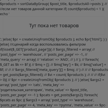
$products = sortDataByGroup( $post_title, $productsAll->posts ); //
//если нет товаров данной категории if( count($products) < 1 ){
echo '
Тут пока нет товаров
'; }else{ $pr = createUniqFromObj( $products ); echo $pr['html']; } }
}else{ //сценарий когда воспользовались фильтром
if(!isset($_GET['product_page'])){ // $args_filtered = array( //
'post_type' => 'warehouse', // 'posts_per_page' => -1, //
'meta_query' => array( // 'relation' => 'AND', // ) // ); // foreach(
$_GET as $k => $f ){ // $mq = []; // $mq['key'] = $k; // $mq['value'] =
$f; // // // $args_filtered['meta_query'][] = $mq; // } // // // $products
= get_posts($args_filtered); // $vi = count( $products ); // // // if($vi
> 0){ // $pr = createUniqFromObj( $products ); // } }else{ $args2 =
array( 'post_type' => 'cats', 'meta_key' =>
'родительская_категория', 'meta_value' => $post_title,
'posts_per_page' => -1 ); $pcats = get_posts($args2); foreach(
$pcats as $pc ){ $args3 = array( 'post_type' => 'warehouse',
'posts_per_page' => 4, 'meta_key' => 'группа', 'meta_value' => $pc-