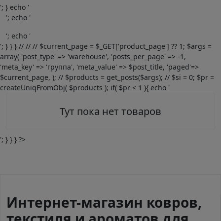
'; } echo '
'; echo '
'; echo '
'; } } } // // // $current_page = $_GET['product_page'] ?? 1; $args =
array( 'post_type' => 'warehouse', 'posts_per_page' => -1,
'meta_key' => 'группа', 'meta_value' => $post_title, 'paged'=>
$current_page, ); // $products = get_posts($args); // $si = 0; $pr =
createUniqFromObj( $products ); if( $pr < 1 ){ echo '
Тут пока нет товаров
'; } } } ?>
Интернет-магазин ковров,
текстиля и ароматов для